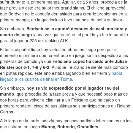
sufrir durante la primera manga. Aguilar, de 25 años, procedia de la
fase previa y este era su primer grand slams. El chileno aprovechó
que Berdych no le conocía demasiado para crearle problemas en la
primera manga, en la que incluso tuvo una bola de set a su favor.
Sin embargo,
Berdych se la apuntó después de casi una hora y
cuarto de juego
y una vez que entró en el partido ya fue imparable
para el jugador 225 del ranking ATP.
El tenis español tiene hoy varios hombres en juego pero por el
momento el primero que ha entrado en juego se ha despedido a las
primeras de cambio ya que
Feliciano López ha caído ante Julian
Reister por 6-1, 7-6 y 6-2
. Aunque Feliciano se siente más cómodo
en pistas rápidas, este año estaba jugando bien en tierra y
había
llegado a los cuartos de final en Roma
.
Sin embargo,
hoy se vio sorprendido por el jugador 166 del
mundo
, que procedía de la fase previa y que necesitó poco más de
dos horas para volver a eliminar a un Feliciano que ha caído en
primera ronda en cinco de sus últimas seis participaciones en Roland
Garros.
A lo largo de la tarde todavía hay muchos partidos interesantes en los
que estarán en juego
Murray, Robredo, Granollers
.