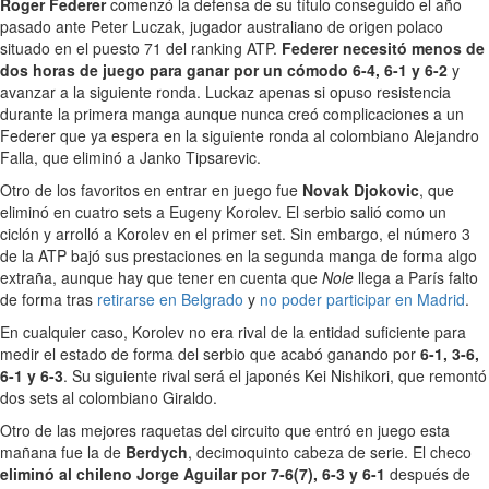
Roger Federer
comenzó la defensa de su título conseguido el año
pasado ante Peter Luczak, jugador australiano de origen polaco
situado en el puesto 71 del ranking ATP.
Federer necesitó menos de
dos horas de juego para ganar por un cómodo 6-4, 6-1 y 6-2
y
avanzar a la siguiente ronda. Luckaz apenas si opuso resistencia
durante la primera manga aunque nunca creó complicaciones a un
Federer que ya espera en la siguiente ronda al colombiano Alejandro
Falla, que eliminó a Janko Tipsarevic.
Otro de los favoritos en entrar en juego fue
Novak Djokovic
, que
eliminó en cuatro sets a Eugeny Korolev. El serbio salió como un
ciclón y arrolló a Korolev en el primer set. Sin embargo, el número 3
de la ATP bajó sus prestaciones en la segunda manga de forma algo
extraña, aunque hay que tener en cuenta que
Nole
llega a París falto
de forma tras
retirarse en Belgrado
y
no poder participar en Madrid
.
En cualquier caso, Korolev no era rival de la entidad suficiente para
medir el estado de forma del serbio que acabó ganando por
6-1, 3-6,
6-1 y 6-3
. Su siguiente rival será el japonés Kei Nishikori, que remontó
dos sets al colombiano Giraldo.
Otro de las mejores raquetas del circuito que entró en juego esta
mañana fue la de
Berdych
, decimoquinto cabeza de serie. El checo
eliminó al chileno Jorge Aguilar por 7-6(7), 6-3 y 6-1
después de