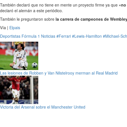
También declaró que no tiene en mente un proyecto firme ya que
«no 
declaró el alemán a este periódico.
También le preguntaron sobre
la carrera de campeones de Wemble
Vía |
Elpais
Deportistas
Fórmula 1
Noticias
#Ferrari
#Lewis-Hamilton
#Michael-Sc
Las lesiones de Robben y Van Nilstelrooy merman al Real Madrid
Victoria del Arsenal sobre el Manchester United