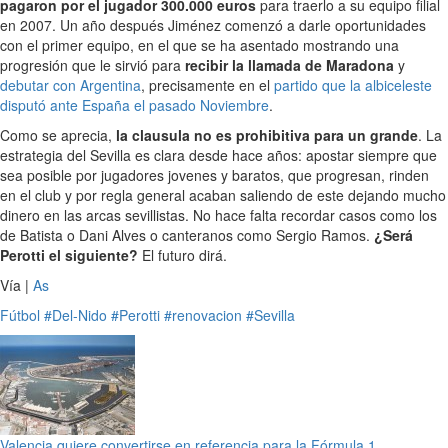
pagaron por el jugador 300.000 euros
para traerlo a su equipo filial
en 2007. Un año después Jiménez comenzó a darle oportunidades
con el primer equipo, en el que se ha asentado mostrando una
progresión que le sirvió para
recibir la llamada de Maradona
y
debutar con Argentina
, precisamente en el
partido que la albiceleste
disputó ante España el pasado Noviembre
.
Como se aprecia,
la clausula no es prohibitiva para un grande
. La
estrategia del Sevilla es clara desde hace años: apostar siempre que
sea posible por jugadores jovenes y baratos, que progresan, rinden
en el club y por regla general acaban saliendo de este dejando mucho
dinero en las arcas sevillistas. No hace falta recordar casos como los
de Batista o Dani Alves o canteranos como Sergio Ramos.
¿Será
Perotti el siguiente?
El futuro dirá.
Vía |
As
Fútbol
#Del-Nido
#Perotti
#renovacion
#Sevilla
Valencia quiere convertirse en referencia para la Fórmula 1