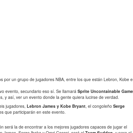
dos por un grupo de jugadores NBA, entre los que están Lebron, Kobe e
o evento, secundario eso sí. Se llamará
Sprite Uncontainable Game
s, y así, ver un evento donde la gente quiera lucirse de verdad.
eis jugadores,
Lebron James y Kobe Bryant
, el congoleño
Serge
es que participarán en este evento.
ón será la de encontrar a los mejores jugadores capaces de jugar el
on James, Serge Ibaka y Omri Casspi, será el
Team Sudden
, y para el