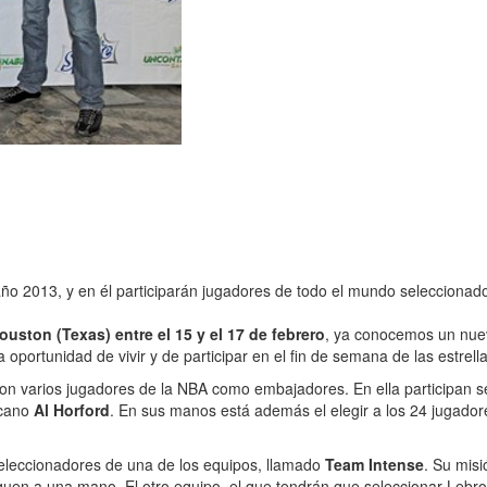
año 2013, y en él participarán jugadores de todo el mundo selecciona
ouston (Texas) entre el 15 y el 17 de febrero
, ya conocemos un nuev
portunidad de vivir y de participar en el fin de semana de las estrella
n varios jugadores de la NBA como embajadores. En ella participan s
icano
Al Horford
. En sus manos está además el elegir a los 24 jugador
seleccionadores de una de los equipos, llamado
Team Intense
. Su misi
quen a una mano. El otro equipo, el que tendrán que seleccionar Lebr