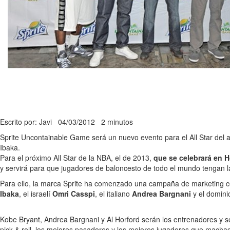
Escrito por: Javi
04/03/2012
2 minutos
Sprite Uncontainable Game será un nuevo evento para el All Star del 
Ibaka.
Para el próximo All Star de la NBA, el de 2013,
que se celebrará en H
y servirá para que jugadores de baloncesto de todo el mundo tengan la o
Para ello, la marca Sprite ha comenzado una campaña de marketing co
Ibaka
, el israelí
Omri Casspi
, el italiano
Andrea Bargnani
y el domin
Kobe Bryant, Andrea Bargnani y Al Horford serán los entrenadores y 
pick & roll, los mejores pasadores y los mejores jugadores que macha