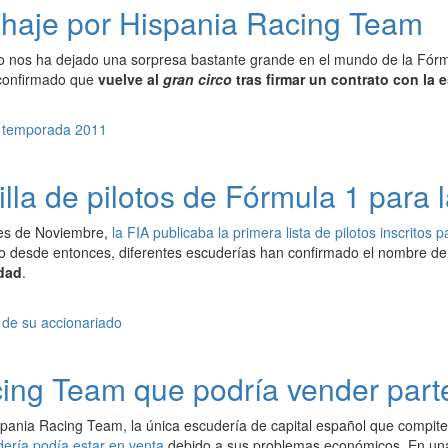
ichaje por Hispania Racing Team
o nos ha dejado una sorpresa bastante grande en el mundo de la Fórm
a confirmado que
vuelve al
gran circo
tras firmar un contrato con la
illa de pilotos de Fórmula 1 para
mes de Noviembre,
la FIA publicaba la primera lista de pilotos inscritos
 desde entonces, diferentes escuderías han confirmado el nombre de 
dad
.
cing Team que podría vender part
ispania Racing Team, la única escudería de capital español que compite
dería podía estar en venta
debido a sus problemas económicos. En una 