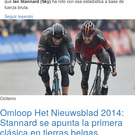
que
Ian Stannard (Sky)
ha roto con esa estadística a base de
fuerza bruta.
Seguir leyendo
Ciclismo
Omloop Het Nieuwsblad 2014:
Stannard se apunta la primera
clásica en tierras belgas