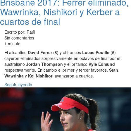
Brisbane 2017: Ferrer eliminado,
Wawrinka, Nishikori y Kerber a
cuartos de final
Escrito por: Raúl
Sin comentarios
1 minuto
El alicantino
David Ferrer
(8) y el francés
Lucas Pouille
(6)
cayeron eliminados sorpresivamente en octavos de final por el
australiano
Jordan Thompson
y el británico
Kyle Edmund
respectivamente. En cambio el primer y tercer favoritos,
Stan
Wawrinka
y
Kei Nishikori
avanzaron a cuartos.
Seguir leyendo