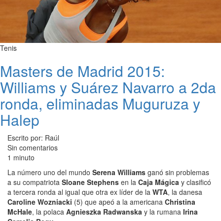
Tenis
Masters de Madrid 2015:
Williams y Suárez Navarro a 2da
ronda, eliminadas Muguruza y
Halep
Escrito por: Raúl
Sin comentarios
1 minuto
La número uno del mundo
Serena Williams
ganó sin problemas
a su compatriota
Sloane Stephens
en la
Caja Mágica
y clasificó
a tercera ronda al igual que otra ex líder de la
WTA
, la danesa
Caroline Wozniacki
(5) que apeó a la americana
Christina
McHale
, la polaca
Agnieszka Radwanska
y la rumana
Irina