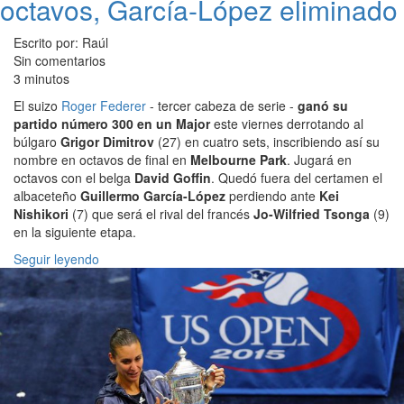
octavos, García-López eliminado
Escrito por: Raúl
Sin comentarios
3 minutos
El suizo
Roger Federer
- tercer cabeza de serie -
ganó su
partido número 300 en un Major
este viernes derrotando al
búlgaro
Grigor Dimitrov
(27) en cuatro sets, inscribiendo así su
nombre en octavos de final en
Melbourne Park
. Jugará en
octavos con el belga
David Goffin
. Quedó fuera del certamen el
albaceteño
Guillermo García-López
perdiendo ante
Kei
Nishikori
(7) que será el rival del francés
Jo-Wilfried Tsonga
(9)
en la siguiente etapa.
Seguir leyendo