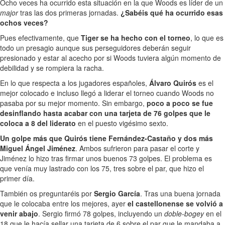
Ocho veces ha ocurrido esta situación en la que Woods es líder de un
major
tras las dos primeras jornadas.
¿Sabéis qué ha ocurrido esas
ochos veces?
Pues efectivamente, que
Tiger se ha hecho con el torneo
, lo que es
todo un presagio aunque sus perseguidores deberán seguir
presionado y estar al acecho por si Woods tuviera algún momento de
debilidad y se rompiera la racha.
En lo que respecta a los jugadores españoles,
Álvaro Quirós
es el
mejor colocado e incluso llegó a liderar el torneo cuando Woods no
pasaba por su mejor momento. Sin embargo,
poco a poco se fue
desinflando hasta acabar con una tarjeta de 76 golpes que le
coloca a 8 del liderato
en el puesto vigésimo sexto.
Un golpe más que Quirós tiene Fernández-Castaño y dos más
Miguel Ángel Jiménez
. Ambos sufrieron para pasar el corte y
Jiménez lo hizo tras firmar unos buenos 73 golpes. El problema es
que venía muy lastrado con los 75, tres sobre el par, que hizo el
primer día.
También os preguntaréis por
Sergio García
. Tras una buena jornada
que le colocaba entre los mejores, ayer
el castellonense se volvió a
venir abajo
. Sergio firmó 78 golpes, incluyendo un
doble-bogey
en el
18 que le hacía sellar una tarjeta de 6 sobre el par que le mandaba a