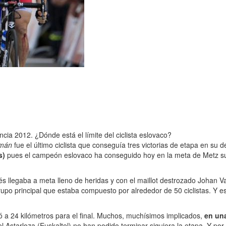
cia 2012. ¿Dónde está el límite del ciclista eslovaco?
imán
fue el último ciclista que conseguía tres victorias de etapa en su 
s)
pues el campeón eslovaco ha conseguido hoy en la meta de Metz su 
és llegaba a meta lleno de heridas y con el maillot destrozado Johan
upo principal que estaba compuesto por alrededor de 50 ciclistas. Y 
 a 24 kilómetros para el final. Muchos, muchísimos implicados,
en un
 Astarloza (Euskaltel) no han podido terminar siquiera la etapa. Y por