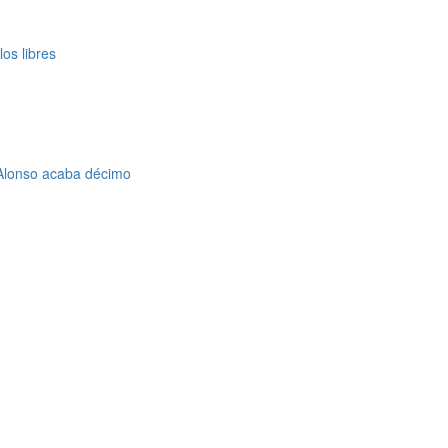
os libres
 Alonso acaba décimo