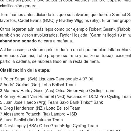
clasificación general.
Terminamos antes diciendo los que se salvaron, que fueron Samuel Sán
favoritos, Cadel Evans (BMC) y Bradley Wiggins (Sky). El primer grup
Otros llegaron aún más lejos como por ejemplo Robert Gesink (Raboba
también se vieron involucrados. Ryder Hesjedal (Garmin) llegó 13 mi
abandono sonado
de cara a mañana.
Así las cosas, se vio un sprint reducido en el que también faltaba Mar
mermado. Aún así, Lotto preparó su treno y realizó un trabajo excele
partió la cadena, se hubiera liado en la recta de meta.
Clasificación de la etapa:
1 Peter Sagan (Svk) Liquigas-Cannondale 4:37:00
2 André Greipel (Ger) Lotto Belisol Team
3 Matthew Harley Goss (Aus) Orica GreenEdge Cycling Team
4 Kenny Robert Van Hummel (Ned) Vacansoleil-DCM Pro Cycling Tea
5 Juan José Haedo (Arg) Team Saxo Bank-Tinkoff Bank
6 Greg Henderson (NZl) Lotto Belisol Team
7 Alessandro Petacchi (Ita) Lampre – ISD
8 Luca Paolini (Ita) Katusha Team
9 Daryl Impey (RSA) Orica GreenEdge Cycling Team