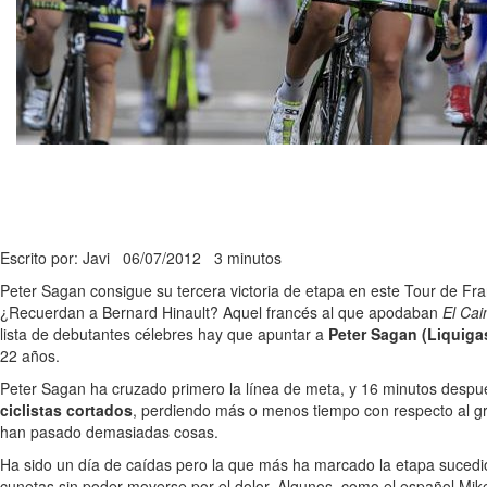
Escrito por: Javi
06/07/2012
3 minutos
Peter Sagan consigue su tercera victoria de etapa en este Tour de Fran
¿Recuerdan a Bernard Hinault? Aquel francés al que apodaban
El Ca
lista de debutantes célebres hay que apuntar a
Peter Sagan (Liquiga
22 años.
Peter Sagan ha cruzado primero la línea de meta, y 16 minutos despu
ciclistas cortados
, perdiendo más o menos tiempo con respecto al gr
han pasado demasiadas cosas.
Ha sido un día de caídas pero la que más ha marcado la etapa sucedió
cunetas sin poder moverse por el dolor. Algunos, como el español Mikel