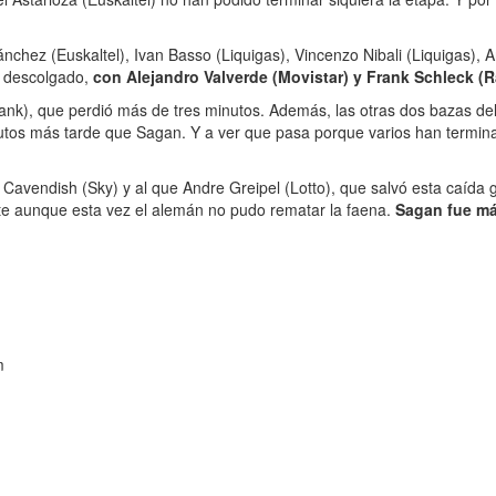
chez (Euskaltel), Ivan Basso (Liquigas), Vincenzo Nibali (Liquigas), 
o descolgado,
con Alejandro Valverde (Movistar) y Frank Schleck (R
nk), que perdió más de tres minutos. Además, las otras dos bazas de
nutos más tarde que Sagan. Y a ver que pasa porque varios han termin
k Cavendish (Sky) y al que Andre Greipel (Lotto), que salvó esta caída
nte aunque esta vez el alemán no pudo rematar la faena.
Sagan fue má
m