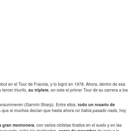
debut en el Tour de Francia, y lo logró en 1978. Ahora, dentro de esa
tercer triunfo,
su triplete
, en este el primer Tour de su carrera a los
 Vansummeren (Garmin-Sharp). Entre ellos,
todo un rosario de
es que si muchos decían que hasta ahora
no había pasado nada
, hoy
a gran montonera
, con varios ciclistas tirados en el suelo y en las
 supuesto, entre los implicados,
gente de renombre
de cara a la