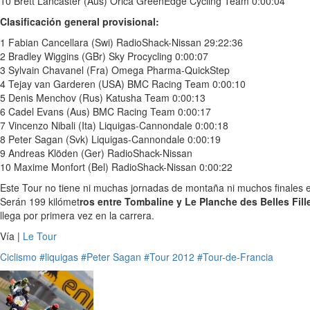
10 Brett Lancaster (Aus) Orica GreenEdge Cycling Team 0:00:04
Clasificación general provisional:
1 Fabian Cancellara (Swi) RadioShack-Nissan 29:22:36
2 Bradley Wiggins (GBr) Sky Procycling 0:00:07
3 Sylvain Chavanel (Fra) Omega Pharma-QuickStep
4 Tejay van Garderen (USA) BMC Racing Team 0:00:10
5 Denis Menchov (Rus) Katusha Team 0:00:13
6 Cadel Evans (Aus) BMC Racing Team 0:00:17
7 Vincenzo Nibali (Ita) Liquigas-Cannondale 0:00:18
8 Peter Sagan (Svk) Liquigas-Cannondale 0:00:19
9 Andreas Klöden (Ger) RadioShack-Nissan
10 Maxime Monfort (Bel) RadioShack-Nissan 0:00:22
Este Tour no tiene ni muchas jornadas de montaña ni muchos finales e
Serán 199 kilómet
ros entre Tombaline y Le Planche des Belles Fill
llega por primera vez en la carrera.
Vía |
Le Tour
Ciclismo
#liquigas
#Peter Sagan
#Tour 2012
#Tour-de-Francia