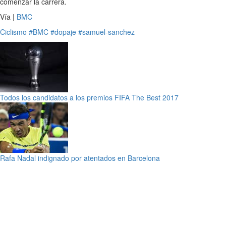
comenzar la carrera.
Vía |
BMC
Ciclismo
#BMC
#dopaje
#samuel-sanchez
Todos los candidatos a los premios FIFA The Best 2017
Rafa Nadal indignado por atentados en Barcelona