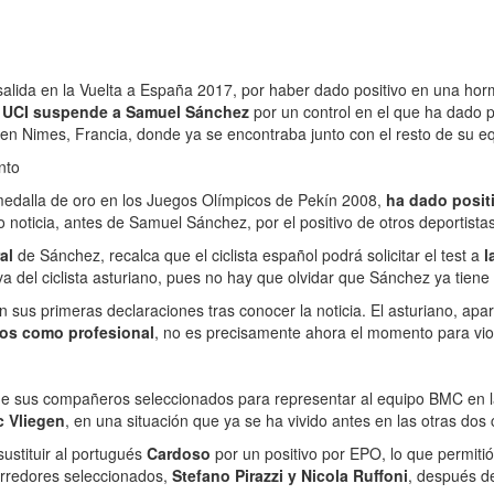
lida en la Vuelta a España 2017, por haber dado positivo en una hor
a UCI suspende a Samuel Sánchez
por un control en el que ha dado 
en Nimes, Francia, donde ya se encontraba junto con el resto de su e
nto
 medalla de oro en los Juegos Olímpicos de Pekín 2008,
ha dado posit
 noticia, antes de Samuel Sánchez, por el positivo de otros deportistas
al
de Sánchez, recalca que el ciclista español podrá solicitar el test a
l
va del ciclista asturiano, pues no hay que olvidar que Sánchez ya tiene
us primeras declaraciones tras conocer la noticia. El asturiano, apa
años como profesional
, no es precisamente ahora el momento para viol
 de sus compañeros seleccionados para representar al equipo BMC en la
c Vliegen
, en una situación que ya se ha vivido antes en las otras dos
sustituir al portugués
Cardoso
por un positivo por EPO, lo que permitió
corredores seleccionados,
Stefano Pirazzi y Nicola Ruffoni
, después de