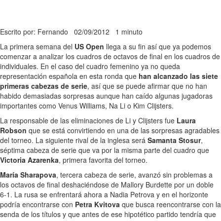
Escrito por: Fernando
02/09/2012
1 minuto
La primera semana del
US Open
llega a su fin así que ya podemos
comenzar a analizar los cuadros de octavos de final en los cuadros de
individuales. En el caso del cuadro femenino ya no queda
representación española en esta ronda que
han alcanzado las siete
primeras cabezas de serie
, así que se puede afirmar que no han
habido demasiadas sorpresas aunque han caído algunas jugadoras
importantes como Venus Williams, Na Li o Kim Clijsters.
La responsable de las eliminaciones de Li y Clijsters fue
Laura
Robson
que se está convirtiendo en una de las sorpresas agradables
del torneo. La siguiente rival de la inglesa será
Samanta Stosur
,
séptima cabeza de serie que va por la misma parte del cuadro que
Victoria Azarenka
, primera favorita del torneo.
María Sharapova
, tercera cabeza de serie, avanzó sin problemas a
los octavos de final deshaciéndose de Mallory Burdette por un doble
6-1. La rusa se enfrentará ahora a Nadia Petrova y en el horizonte
podría encontrarse con
Petra Kvitova
que busca reencontrarse con la
senda de los títulos y que antes de ese hipotético partido tendría que