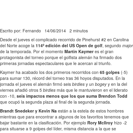
Escrito por: Fernando
14/06/2014
2 minutos
Desde el jueves el complicado recorrido de Pinehurst #2 en Carolina
del Norte acoge la
114º edición del US Open de golf
, segundo
major
de la temporada. Por el momento
Martin Kaymer
es el gran
protagonista del torneo porque el golfista alemán ha firmado dos
primeras jornadas espectaculares que le acercan al triunfo.
Kaymer ha acabado los dos primeros recorridos con
65 golpes
(-5)
para sumar 130, récord del torneo tras 36 hoyos disputados. En la
jornada el jueves el alemán firmó seis
birdies
y un
bogey
y en la del
viernes añadió otros 5
birdies
más que le mantuvieron en el liderato
con -10,
seis impactos menos que los que suma Brendon Todd
que ocupó la segunda plaza al final de la segunda jornada.
Brandt Snedeker y Kevin Na
están a la estela de estos hombres
mientras que para encontrar a algunos de los favoritos tenemos que
bajar bastante en la clasificación. Por ejemplo
Rory McIlroy
hizo -2
para situarse a 9 golpes del líder, misma distancia a la que se