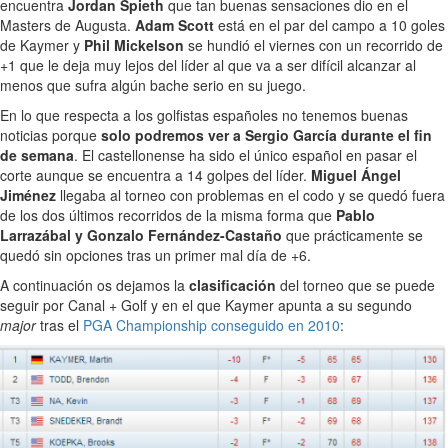
encuentra
Jordan Spieth
que tan buenas sensaciones dio en el
Masters de Augusta.
Adam Scott
está en el par del campo a 10 goles
de Kaymer y
Phil Mickelson
se hundió el viernes con un recorrido de
+1 que le deja muy lejos del líder al que va a ser difícil alcanzar al
menos que sufra algún bache serio en su juego.
En lo que respecta a los golfistas españoles no tenemos buenas
noticias porque
solo podremos ver a Sergio García durante el fin
de semana
. El castellonense ha sido el único español en pasar el
corte aunque se encuentra a 14 golpes del líder.
Miguel Ángel
Jiménez
llegaba al torneo con problemas en el codo y se quedó fuera
de los dos últimos recorridos de la misma forma que
Pablo
Larrazábal y Gonzalo Fernández-Castaño
que prácticamente se
quedó sin opciones tras un primer mal día de +6.
A continuación os dejamos la
clasificación
del torneo que se puede
seguir por Canal + Golf y en el que Kaymer apunta a su segundo
major
tras el
PGA Championship conseguido en 2010
: