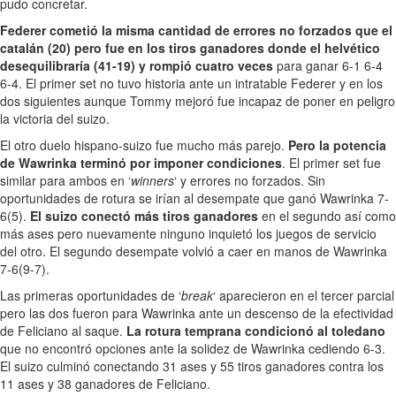
pudo concretar.
Federer cometió la misma cantidad de errores no forzados que el
catalán (20) pero fue en los tiros ganadores donde el helvético
desequilibraría (41-19) y rompió cuatro veces
para ganar 6-1 6-4
6-4. El primer set no tuvo historia ante un intratable Federer y en los
dos siguientes aunque Tommy mejoró fue incapaz de poner en peligro
la victoria del suizo.
El otro duelo hispano-suizo fue mucho más parejo.
Pero la potencia
de Wawrinka terminó por imponer condiciones
. El primer set fue
similar para ambos en ‘
winners
‘ y errores no forzados. Sin
oportunidades de rotura se irían al desempate que ganó Wawrinka 7-
6(5).
El suizo conectó más tiros ganadores
en el segundo así como
más ases pero nuevamente ninguno inquietó los juegos de servicio
del otro. El segundo desempate volvió a caer en manos de Wawrinka
7-6(9-7).
Las primeras oportunidades de ‘
break
‘ aparecieron en el tercer parcial
pero las dos fueron para Wawrinka ante un descenso de la efectividad
de Feliciano al saque.
La rotura temprana condicionó al toledano
que no encontró opciones ante la solidez de Wawrinka cediendo 6-3.
El suizo culminó conectando 31 ases y 55 tiros ganadores contra los
11 ases y 38 ganadores de Feliciano.