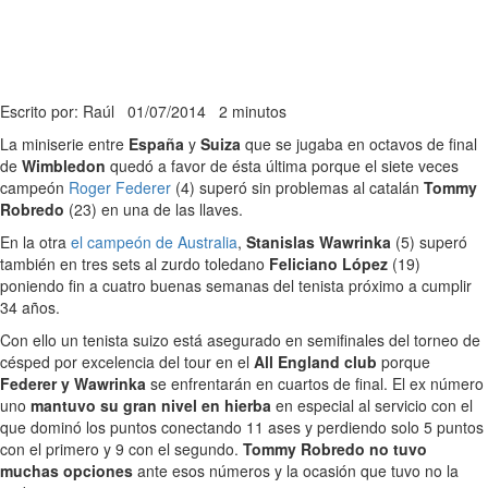
Escrito por: Raúl
01/07/2014
2 minutos
La miniserie entre
España
y
Suiza
que se jugaba en octavos de final
de
Wimbledon
quedó a favor de ésta última porque el siete veces
campeón
Roger Federer
(4) superó sin problemas al catalán
Tommy
Robredo
(23) en una de las llaves.
En la otra
el campeón de Australia
,
Stanislas Wawrinka
(5) superó
también en tres sets al zurdo toledano
Feliciano López
(19)
poniendo fin a cuatro buenas semanas del tenista próximo a cumplir
34 años.
Con ello un tenista suizo está asegurado en semifinales del torneo de
césped por excelencia del tour en el
All England club
porque
Federer y Wawrinka
se enfrentarán en cuartos de final. El ex número
uno
mantuvo su gran nivel en hierba
en especial al servicio con el
que dominó los puntos conectando 11 ases y perdiendo solo 5 puntos
con el primero y 9 con el segundo.
Tommy Robredo no tuvo
muchas opciones
ante esos números y la ocasión que tuvo no la