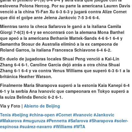
eslovena Polona Hercog. Por su parte la americana
Lauren Davis
venció a la china
Yi-Fan Xu
6-3 6-3 y jugará contra
Alize Cornet
que dió el golpe ante
Jelena Jankovic
7-5 3-6 6-4.
Mientras tanto la checa
Safarova
le ganó a la italiana
Camila
Giorgi
7-6(3) 6-4 y se encontrará con la alemana
Mona Barthel
que apeó a la americana
Bethanie Mattek-Sands
4-6 6-1 6-4 y
Samantha Stosur
de
Australia
eliminó a
la ex campeona de
Roland Garros, la italiana Francesca Schiavone
6-4 6-2.
En duelo de jugadoras locales
Shuai Peng
venció a
Kai-Lin
Zhang
6-4 6-1.
Caroline Garcia
dejó atrás a otra china
Shuai
Zhang
6-1 6-4 y va contra
Venus Williams
que superó 6-3 6-1 a la
británica
Heather Watson
.
Finalmente
Maria Sharapova
superó a la estonia
Kaia Kanepi
6-4
6-1 y la serbia
Ana Ivanovic
que campeonara en Tokyo superó a
la suiza
Belinda Bencic
6-2 6-1.
Vía y Foto |
Abierto de Beijing
Tenis
#beijing
#china-open
#Cornet
#Ivanovic
#Jankovic
#Makarova
#muguruza
#Pennetta
#Safarova
#Sharapova
#soler-
espinosa
#suárez-navarro
#Williams
#WTA