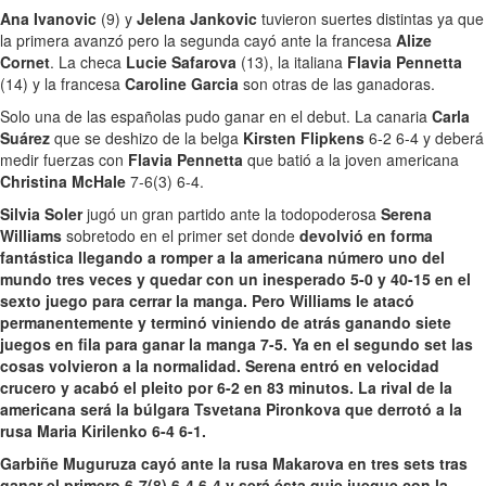
Ana Ivanovic
(9) y
Jelena Jankovic
tuvieron suertes distintas ya que
la primera avanzó pero la segunda cayó ante la francesa
Alize
Cornet
. La checa
Lucie Safarova
(13), la italiana
Flavia Pennetta
(14) y la francesa
Caroline Garcia
son otras de las ganadoras.
Solo una de las españolas pudo ganar en el debut. La canaria
Carla
Suárez
que se deshizo de la belga
Kirsten Flipkens
6-2 6-4 y deberá
medir fuerzas con
Flavia Pennetta
que batió a la joven americana
Christina McHale
7-6(3) 6-4.
Silvia Soler
jugó un gran partido ante la todopoderosa
Serena
Williams
sobretodo en el primer set donde
devolvió en forma
fantástica llegando a romper a la americana número uno del
mundo tres veces y quedar con un inesperado 5-0 y 40-15 en el
sexto juego para cerrar la manga. Pero Williams le atacó
permanentemente y terminó viniendo de atrás ganando siete
juegos en fila para ganar la manga 7-5. Ya en el segundo set las
cosas volvieron a la normalidad.
Serena entró en velocidad
crucero
y acabó el pleito por 6-2 en 83 minutos. La rival de la
americana será la búlgara
Tsvetana Pironkova
que derrotó a la
rusa
Maria Kirilenko
6-4 6-1.
Garbiñe Muguruza
cayó ante la rusa
Makarova
en tres sets tras
ganar el primero 6-7(8) 6-4 6-4 y será ésta quie juegue con la