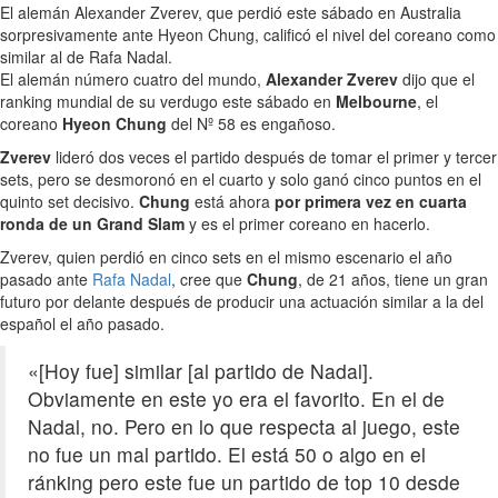
El alemán Alexander Zverev, que perdió este sábado en Australia
sorpresivamente ante Hyeon Chung, calificó el nivel del coreano como
similar al de Rafa Nadal.
El alemán número cuatro del mundo,
Alexander Zverev
dijo que el
ranking mundial de su verdugo este sábado en
Melbourne
, el
coreano
Hyeon Chung
del Nº 58 es engañoso.
Zverev
lideró dos veces el partido después de tomar el primer y tercer
sets, pero se desmoronó en el cuarto y solo ganó cinco puntos en el
quinto set decisivo.
Chung
está ahora
por primera vez en cuarta
ronda de un Grand Slam
y es el primer coreano en hacerlo.
Zverev, quien perdió en cinco sets en el mismo escenario el año
pasado ante
Rafa Nadal
, cree que
Chung
, de 21 años, tiene un gran
futuro por delante después de producir una actuación similar a la del
español el año pasado.
«[Hoy fue] similar [al partido de Nadal].
Obviamente en este yo era el favorito. En el de
Nadal, no. Pero en lo que respecta al juego, este
no fue un mal partido. El está 50 o algo en el
ránking pero este fue un partido de top 10 desde