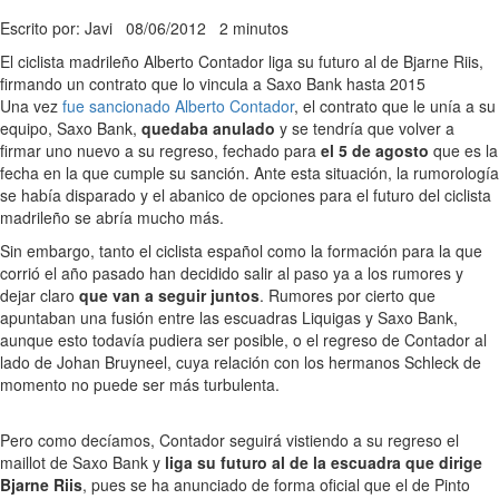
Escrito por: Javi
08/06/2012
2 minutos
El ciclista madrileño Alberto Contador liga su futuro al de Bjarne Riis,
firmando un contrato que lo vincula a Saxo Bank hasta 2015
Una vez
fue sancionado Alberto Contador
, el contrato que le unía a su
equipo, Saxo Bank,
quedaba anulado
y se tendría que volver a
firmar uno nuevo a su regreso, fechado para
el 5 de agosto
que es la
fecha en la que cumple su sanción. Ante esta situación, la rumorología
se había disparado y el abanico de opciones para el futuro del ciclista
madrileño se abría mucho más.
Sin embargo, tanto el ciclista español como la formación para la que
corrió el año pasado han decidido salir al paso ya a los rumores y
dejar claro
que van a seguir juntos
. Rumores por cierto que
apuntaban una fusión entre las escuadras Liquigas y Saxo Bank,
aunque esto todavía pudiera ser posible, o el regreso de Contador al
lado de Johan Bruyneel, cuya relación con los hermanos Schleck de
momento no puede ser más turbulenta.
Pero como decíamos, Contador seguirá vistiendo a su regreso el
maillot de Saxo Bank y
liga su futuro al de la escuadra que dirige
Bjarne Riis
, pues se ha anunciado de forma oficial que el de Pinto