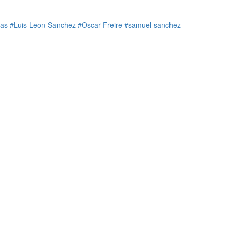
jas
#Luis-Leon-Sanchez
#Oscar-Freire
#samuel-sanchez