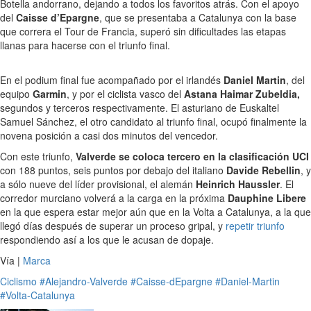
Botella andorrano, dejando a todos los favoritos atrás. Con el apoyo
del
Caisse d’Epargne
, que se presentaba a Catalunya con la base
que correra el Tour de Francia, superó sin dificultades las etapas
llanas para hacerse con el triunfo final.
En el podium final fue acompañado por el irlandés
Daniel Martin
, del
equipo
Garmin
, y por el ciclista vasco del
Astana Haimar Zubeldia,
segundos y terceros respectivamente. El asturiano de Euskaltel
Samuel Sánchez, el otro candidato al triunfo final, ocupó finalmente la
novena posición a casi dos minutos del vencedor.
Con este triunfo,
Valverde se coloca tercero en la clasificación UCI
con 188 puntos, seis puntos por debajo del italiano
Davide Rebellin
, y
a sólo nueve del líder provisional, el alemán
Heinrich Haussler
. El
corredor murciano volverá a la carga en la próxima
Dauphine Libere
en la que espera estar mejor aún que en la Volta a Catalunya, a la que
llegó días después de superar un proceso gripal, y
repetir triunfo
respondiendo así a los que le acusan de dopaje.
Vía |
Marca
Ciclismo
#Alejandro-Valverde
#Caisse-dEpargne
#Daniel-Martin
#Volta-Catalunya