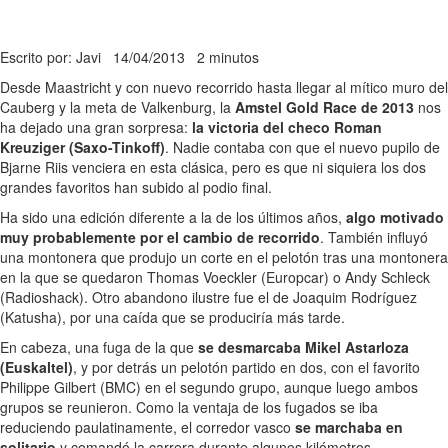
Escrito por: Javi
14/04/2013
2 minutos
Desde Maastricht y con nuevo recorrido hasta llegar al mítico muro del
Cauberg y la meta de Valkenburg, la
Amstel Gold Race de 2013
nos
ha dejado una gran sorpresa:
la victoria del checo Roman
Kreuziger (Saxo-Tinkoff)
. Nadie contaba con que el nuevo pupilo de
Bjarne Riis venciera en esta clásica, pero es que ni siquiera los dos
grandes favoritos han subido al podio final.
Ha sido una edición diferente a la de los últimos años,
algo motivado
muy probablemente por el cambio de recorrido
. También influyó
una montonera que produjo un corte en el pelotón tras una montonera
en la que se quedaron Thomas Voeckler (Europcar) o Andy Schleck
(Radioshack). Otro abandono ilustre fue el de Joaquim Rodríguez
(Katusha), por una caída que se produciría más tarde.
En cabeza, una fuga de la que
se desmarcaba Mikel Astarloza
(Euskaltel)
, y por detrás un pelotón partido en dos, con el favorito
Philippe Gilbert (BMC) en el segundo grupo, aunque luego ambos
grupos se reunieron. Como la ventaja de los fugados se iba
reduciendo paulatinamente, el corredor vasco
se marchaba en
solitario
y comandó la carrera durante algunos kilómetros.