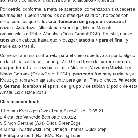
Por detrás, conforme la meta se acercaba, comenzaban a sucederse
los ataques. Fueron varios los ciclistas que saltaron, no todos con
éxito, pero los que lo tuvieron
formaron un grupo en cabeza al
cazar a Astarloza
. Allí estaban Kreuziger, Marco Marcato
(Vancasoleil) o Pieter Wenning (Orica-GreenEDGE). En total, nueve
ciclistas en cabeza hasta que Kreuziger
atacó a 7 para el final
, y
nadie salió tras él.
Comenzó ahí una contrarreloj para el checo que tuvo su punto álgido
en la última subida al Cauberg. Allí Gilbert tensó la carrera
con un
ataque brutal
y se llevaba con él a Alejandro Valverde (Movistar) y
Simon Gerrans (Orica-GreenEDGE),
pero todo fue muy tarde
, y ya
Kreuziger tenía ventaja suficiente para ganar. Tras el checo,
Valverde
y Gerrans lideraban el sprint del grupo
y se subían al podio de esta
Amstel Gold Race 2013.
Clasificación final:
1 Roman Kreuziger (Cze) Team Saxo-Tinkoff 6:35:21
2 Alejandro Valverdo Belmonte 0:00:22
3 Simon Gerrans (Aus) Orica-GreenEdge
4 Michal Kwiatkowski (Pol) Omega Pharma-Quick Step
5 Philippe Gilbert (Bel) BMC Racing Team