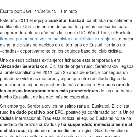
Escrito por: Javi
11/04/2013
1 minuto
Este año 2013 el equipo
Euskaltel Euskadi
cambiaba radicalmente
su filosofía. Con la intención de sumar los puntos necesarios para
asegurar durante un año más la licencia UCI World Tour, el Euskatel
firmaba por primera vez en su historia a ciclistas extranjeros
, o mejor
dicho, a ciclistas no nacidos en el territorio de Euskal Herria o no
«criados» deportivamente en los equipos base del club ciclista.
Uno de esos ciclistas extranjeros fichados esta temporada era
Alexander Serebriakov
. Ciclista de origen ruso, Serebriakov llegaba
al profesionalismo en 2012, con 25 años de edad, y conseguía un
puñado de victorias menores y algún que otro resultado digno de
mencionar en algunas pruebas de más abolengo. Era pues
una de
las nuevas incorporaciones más prometedoras
de las que había
hecho Euskaltel, de las que más se esperaba.
Sin embargo, Serebriakov les ha salido rana al Euskaltel. El ciclista
ruso
ha dado positivo por EPO
, positivo ya confirmado por la Unión
Ciclista Internacional. Tras esta noticia, el equipo Euskaltel no se ha
quedado de brazos cruzados y
ha suspendido inmediatamente al
ciclista ruso
, siguiendo el procedimiento lógico. Sólo ha vestido el
característico maillot naranja del equipo ciclista vasco
en seis