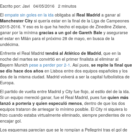
Escrito por: Javi
04/05/2016
2 minutos
El
empate sin goles en la ida
obligaba al
Real Madrid
a ganar al
Manchester City
si quería estar en la final de la Liga de Campeones
2015-2016. Y eso es lo que ha hecho el equipo de Zinedine Zidane,
ganar por la mínima
gracias a un gol de Gareth Bale
y asegurarse
el estar en Milán para el próximo 28 de mayo, en busca de la
undécima.
Enfrente el Real Madrid
tendrá al Atlético de Madrid
, que en la
noche del martes se convirtió en el primer finalista al eliminar al
Bayern Munich
pese a perder por 2-1
. Así pues,
se repite la final que
se dio hace dos años
en Lisboa entre dos equipos españoles y los
dos de la misma ciudad. Madrid volverá a ser la capital futbolística de
Europa.
El partido de vuelta entre Madrid y City fue flojo, al estilo del de la ida.
Si un equipo mereció ganar, fue el Real Madrid, pues fue
quien más
lanzó a portería y quien especuló menos
, dentro de que los dos
equipos trataron de arriesgar lo mínimo posible. El City ni siquiera lo
hizo cuando estaba virtualmente eliminado, siempre pendientes de no
encajar gol.
Los esquemas parecían que se le rompían a Pellegrini tras el gol de