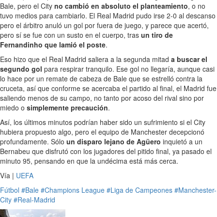
Bale, pero el City
no cambió en absoluto el planteamiento
, o no
tuvo medios para cambiarlo. El Real Madrid pudo irse 2-0 al descanso
pero el árbitro anuló un gol por fuera de juego, y parece que acertó,
pero sí se fue con un susto en el cuerpo, tras
un tiro de
Fernandinho que lamió el poste
.
Eso hizo que el Real Madrid saliera a la segunda mitad
a buscar el
segundo gol
para respirar tranquilo. Ese gol no llegaría, aunque casi
lo hace por un remate de cabeza de Bale que se estrelló contra la
cruceta, así que conforme se acercaba el partido al final, el Madrid fue
saliendo menos de su campo, no tanto por acoso del rival sino por
miedo o
simplemente precaución
.
Así, los últimos minutos podrían haber sido un sufrimiento si el City
hubiera propuesto algo, pero el equipo de Manchester decepcionó
profundamente. Sólo
un disparo lejano de Agüero
inquietó a un
Bernabeu que disfrutó con los jugadores del pitido final, ya pasado el
minuto 95, pensando en que la undécima está más cerca.
Vía |
UEFA
Fútbol
#Bale
#Champions League
#Liga de Campeones
#Manchester-
City
#Real-Madrid