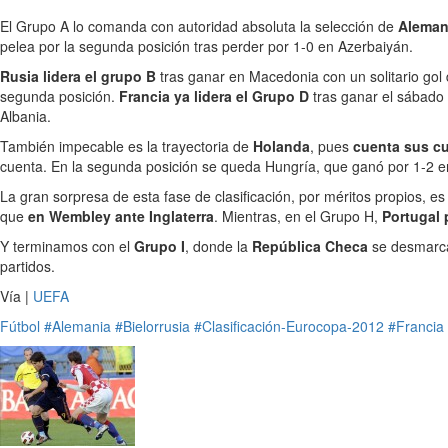
El Grupo A lo comanda con autoridad absoluta la selección de
Aleman
pelea por la segunda posición tras perder por 1-0 en Azerbaiyán.
Rusia lidera el grupo B
tras ganar en Macedonia con un solitario gol 
segunda posición.
Francia ya lidera el Grupo D
tras ganar el sábado 
Albania.
También impecable es la trayectoria de
Holanda
, pues
cuenta sus cu
cuenta. En la segunda posición se queda Hungría, que ganó por 1-2 en
La gran sorpresa de esta fase de clasificación, por méritos propios, e
que
en Wembley ante Inglaterra
. Mientras, en el Grupo H,
Portugal 
Y terminamos con el
Grupo I
, donde la
República Checa
se desmarca 
partidos.
Vía |
UEFA
Fútbol
#Alemania
#Bielorrusia
#Clasificación-Eurocopa-2012
#Francia