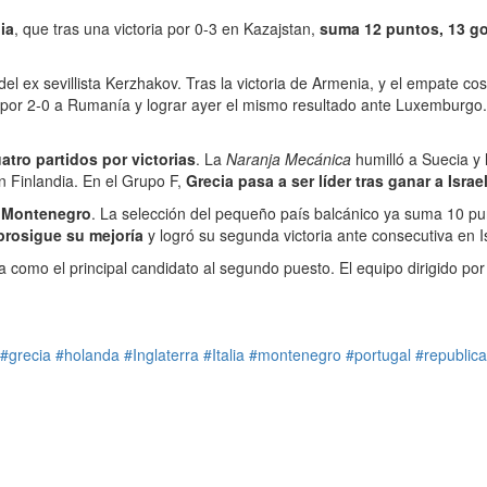
ia
, que tras una victoria por 0-3 en Kazajstan,
suma 12 puntos, 13 gol
del ex sevillista Kerzhakov. Tras la victoria de Armenia, y el empate c
por 2-0 a Rumanía y lograr ayer el mismo resultado ante Luxemburgo. 
atro partidos por victorias
. La
Naranja Mecánica
humilló a Suecia y 
 Finlandia. En el Grupo F,
Grecia pasa a ser líder tras ganar a Israe
s
Montenegro
. La selección del pequeño país balcánico ya suma 10 
prosigue su mejoría
y logró su segunda victoria ante consecutiva en I
como el principal candidato al segundo puesto. El equipo dirigido por
#grecia
#holanda
#Inglaterra
#Italia
#montenegro
#portugal
#republic