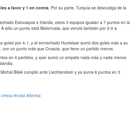
es a favor y 1 en contra
. Por su parte, Turquía se descuelga de la
osechado Eslovaquia e Irlanda, estos 3 equipos igualan a 7 puntos en la
A sólo un punto está Bielorrusia, que venció también por 2-0 a
la goleó por 4-1, y el enrrachado Huntelaar sumó dos goles más a su
l
, con un punto más que Croacia, que tiene un partido menos.
puntos en 4 partidos, y ayer sumó un empate nada más y nada menos
slandia.
 Michal Bílek cumplió ante Liechtenstein y ya suma 6 puntos en 3
a-checa
#rusia
#Serbia