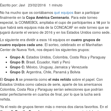
Escrito por: Javi
23/02/2016
1 minuto
No ha mucho que os contábamos
qué equipos
iban a participar
finalmente en la
Copa América Centenario
. Para este torneo
especial, la CONMEBOL ampliaba el cupo de participantes a
16
por lo
que habrá seis equipos más de la CONCACAF en este torneo que se
jugará durante el verano de 2016 y en los Estados Unidos como sede.
Lo siguiente era dividir a esos 16 equipos en
cuatro grupos de
cuatro equipos cada uno
. El sorteo, celebrado en el Manhattan
Center de Nueva York, nos deparó los siguientes grupos:
Grupo A:
Estados Unidos, Colombia, Costa Rica y Paraguay
Grupo B:
Brasil, Ecuador, Haití y Perú
Grupo C:
México, Uruguay, Jamaica y Venezuela
Grupo D:
Argentina, Chile, Panamá y Bolivia
El
Grupo A
se presenta como
el más reñido
sobre el papel. Con
Estados Unidos como cabeza de serie, aparte de los americanos
Colombia, Costa Rica y Paraguay serían selecciones que podrían
estar perfectamente en cuartos de final, por lo que la lucha será
reñida.
Ya el resto de grupos tienen más o menos dos claros favoritos. En el