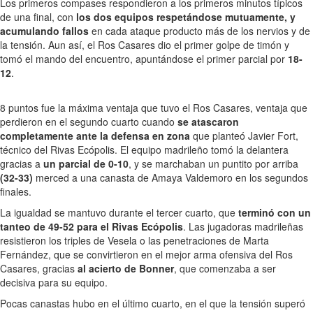
Los primeros compases respondieron a los primeros minutos típicos
de una final, con
los dos equipos respetándose mutuamente, y
acumulando fallos
en cada ataque producto más de los nervios y de
la tensión. Aun así, el Ros Casares dio el primer golpe de timón y
tomó el mando del encuentro, apuntándose el primer parcial por
18-
12
.
8 puntos fue la máxima ventaja que tuvo el Ros Casares, ventaja que
perdieron en el segundo cuarto cuando
se atascaron
completamente ante la defensa en zona
que planteó Javier Fort,
técnico del Rivas Ecópolis. El equipo madrileño tomó la delantera
gracias a
un parcial de 0-10
, y se marchaban un puntito por arriba
(32-33)
merced a una canasta de Amaya Valdemoro en los segundos
finales.
La igualdad se mantuvo durante el tercer cuarto, que
terminó con un
tanteo de 49-52 para el Rivas Ecópolis
. Las jugadoras madrileñas
resistieron los triples de Vesela o las penetraciones de Marta
Fernández, que se convirtieron en el mejor arma ofensiva del Ros
Casares, gracias
al acierto de Bonner
, que comenzaba a ser
decisiva para su equipo.
Pocas canastas hubo en el último cuarto, en el que la tensión superó