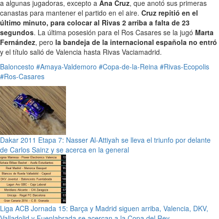
a algunas jugadoras, excepto a
Ana Cruz
, que anotó sus primeras
canastas para mantener el partido en el aire.
Cruz repitió en el
último minuto, para colocar al Rivas 2 arriba a falta de 23
segundos
. La última posesión para el Ros Casares se la jugó
Marta
Fernández
, pero
la bandeja de la internacional española no entró
y el título salió de Valencia hasta Rivas Vaciamadrid.
Baloncesto
#Amaya-Valdemoro
#Copa-de-la-Reina
#Rivas-Ecopolis
#Ros-Casares
Dakar 2011 Etapa 7: Nasser Al-Attiyah se lleva el triunfo por delante
de Carlos Sainz y se acerca en la general
Liga ACB Jornada 15: Barça y Madrid siguen arriba, Valencia, DKV,
Valladolid y Fuenlabrada se acercan a la Copa del Rey