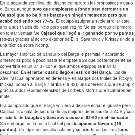
En la segunda semifinal del día, se cumplieron los pronósticos y ganó
el Barça aunque
tuvo que emplearse a fondo para derrotar a un
Cajasol que no bajó los brazos en ningún momento pero que
acabó cediendo por 77-72
. El equipo azulgrana suele arrollar este
año a sus rivales de inicio pero esta vez no fue así porque el primero
en tomar ventaja fue
Cajasol que llegó a ir ganando por 10 puntos
(13-23)
gracias al acierto exterior de Ellis, Savanovic y Kirksay unido a
una técnica sobre Ndong.
La mayor amplitud de banquillo del Barça le permitió ir acortando
diferencias poco a poco hasta el empate a 29 que posteriormente se
convertiría en un 37-37 con el que ambos equipos se irian al
descanso.
En el tercer cuarto llegó el estirón del Barça
. Los de
Xavi Pascual apretaron en defensa y en ataque dos triples de Ricky y
Mickeal ponían al Barça 7 arriba (49-42), una diferencia que se amplió
gracias a dos rebotes ofensivos de Lorbek y Morris que acabaron en
mate.
Era complicado que el Barça volviera a dejarse echar el guante pero
Cajasol hizo gala de ser una de las mejores defensas de la ACB y con
el acierto de
Douglas y Savanovic puso el 63-62 en el marcador
.
Sin embargo, en la recta final del partido
apareció Navarro (15
puntos).
Un triple del escolta catalán y su acierto en los tiros libres