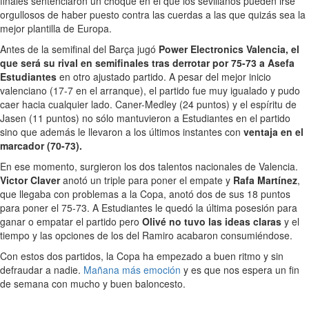
finales sentenciaron un choque en el que los sevillanos pueden irse
orgullosos de haber puesto contra las cuerdas a las que quizás sea la
mejor plantilla de Europa.
Antes de la semifinal del Barça jugó
Power Electronics Valencia, el
que será su rival en semifinales tras derrotar por 75-73 a Asefa
Estudiantes
en otro ajustado partido. A pesar del mejor inicio
valenciano (17-7 en el arranque), el partido fue muy igualado y pudo
caer hacia cualquier lado. Caner-Medley (24 puntos) y el espíritu de
Jasen (11 puntos) no sólo mantuvieron a Estudiantes en el partido
sino que además le llevaron a los últimos instantes con
ventaja en el
marcador (70-73).
En ese momento, surgieron los dos talentos nacionales de Valencia.
Victor Claver
anotó un triple para poner el empate y
Rafa Martínez
,
que llegaba con problemas a la Copa, anotó dos de sus 18 puntos
para poner el 75-73. A Estudiantes le quedó la última posesión para
ganar o empatar el partido pero
Olivé no tuvo las ideas claras
y el
tiempo y las opciones de los del Ramiro acabaron consumiéndose.
Con estos dos partidos, la Copa ha empezado a buen ritmo y sin
defraudar a nadie.
Mañana más emoción
y es que nos espera un fin
de semana con mucho y buen baloncesto.