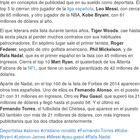
triple en conceptos de publicidad que en su sueldo como deportista. El
top 5 lo cierran otro jugador de la
liga española
,
Leo Messi
, con cerca
de 65 millones, y otro jugador de la NBA,
Kobe Bryant
, con 61
millones de dólares al año.
El que liderara esta lista durante tantos años,
Tiger Woods
, cae hasta
la sexta plaza al perder muchos contratos con sus habituales
patrocinadores. En séptimo lugar sale el primer tenista,
Roger
Federer
, seguido de otro golfista americano,
Phil Mickelson
, y de
Rafa Nadal
, que es el primer español en la lista con 45 millones en
ingresos. Cierra el top 10
Matt Ryan
, el quaterback de los Atlanta
Falcons de la
NFL
, que tiene un sueldo garantizado de 42 millones de
dólares.
Aparte de Nadal, en el top 100 de la lista de Forbes de 2014 aparecen
otros tres españoles. Uno de ellos es
Fernando Alonso
, en el puesto
21 con 31 millones en ingresos. Otro es
Pau Gasol
, que superó los 21
millones de dólares y llegó hasta el puesto 58. Y el último es
Fernando Torres
, el futbolista del Chelsea, que aparece en el puesto
63 también con más de 21 millones de dolares, con más ingresos
publicitarios que los dos citados anteriormente.
Deportistas
#alonso
#cristiano-ronaldo
#Fernando-Torres
#Kobe-
Bryant
#Lebron-James
#Messi
#pau-gasol
#Rafa-Nadal