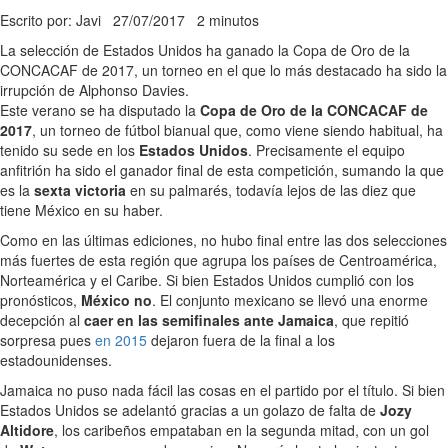
Escrito por: Javi
27/07/2017
2 minutos
La selección de Estados Unidos ha ganado la Copa de Oro de la
CONCACAF de 2017, un torneo en el que lo más destacado ha sido la
irrupción de Alphonso Davies.
Este verano se ha disputado la
Copa de Oro de la CONCACAF de
2017
, un torneo de fútbol bianual que, como viene siendo habitual, ha
tenido su sede en los
Estados Unidos
. Precisamente el equipo
anfitrión ha sido el ganador final de esta competición, sumando la que
es la
sexta victoria
en su palmarés, todavía lejos de las diez que
tiene México en su haber.
Como en las últimas ediciones, no hubo final entre las dos selecciones
más fuertes de esta región que agrupa los países de Centroamérica,
Norteamérica y el Caribe. Si bien Estados Unidos cumplió con los
pronósticos,
México no
. El conjunto mexicano se llevó una enorme
decepción al
caer en las semifinales ante Jamaica
, que repitió
sorpresa pues
en 2015
dejaron fuera de la final a los
estadounidenses.
Jamaica no puso nada fácil las cosas en el partido por el título. Si bien
Estados Unidos se adelantó gracias a un golazo de falta de
Jozy
Altidore
, los caribeños empataban en la segunda mitad, con un gol