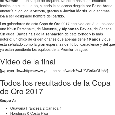
de
Watson
en un saque de esquina. No sería hasta los instantes
finales, en el minuto 88, cuando la selección dirigida por Bruce Arena
anotaría el gol de la victoria, gracias a
Jordan Morris
, que además
iba a ser designado hombre del partido.
Los goleadores de esta Copa de Oro 2017 han sido con 3 tantos cada
uno Kevin Parsenaim, de Martinica, y
Alphonso Davies
, de Canadá.
Sin duda, Davies ha sido
la sensación
de este torneo y lo más
notorio: un chico de origen ghanés que apenas tiene
16 años
y que
está señalado como la gran esperanza del fútbol canadiense y del que
ya están pendiente los equipos de la Premier League.
Vídeo de la final
[jwplayer file=»https://www.youtube.com/watch?v=L7VOsKuQUb8″]
Todos los resultados de la Copa
de Oro 2017
Grupo A:
Guayana Francesa 2 Canadá 4
Honduras 0 Costa Rica 1