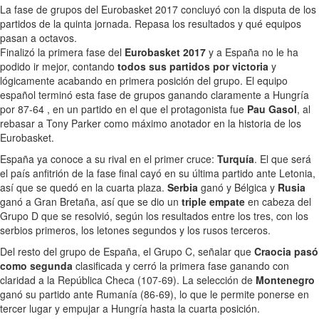
La fase de grupos del Eurobasket 2017 concluyó con la disputa de los
partidos de la quinta jornada. Repasa los resultados y qué equipos
pasan a octavos.
Finalizó la primera fase del
Eurobasket 2017
y a España no le ha
podido ir mejor, contando
todos sus partidos por victoria
y
lógicamente acabando en primera posición del grupo. El equipo
español terminó esta fase de grupos ganando claramente a Hungría
por 87-64 , en un partido en el que el protagonista fue
Pau Gasol
, al
rebasar a Tony Parker como máximo anotador en la historia de los
Eurobasket.
España ya conoce a su rival en el primer cruce:
Turquía
. El que será
el país anfitrión de la fase final cayó en su última partido ante Letonia,
así que se quedó en la cuarta plaza.
Serbia
ganó y Bélgica y
Rusia
ganó a Gran Bretaña, así que se dio un
triple empate
en cabeza del
Grupo D que se resolvió, según los resultados entre los tres, con los
serbios primeros, los letones segundos y los rusos terceros.
Del resto del grupo de España, el Grupo C, señalar que
Craocia pasó
como segunda
clasificada y cerró la primera fase ganando con
claridad a la República Checa (107-69). La selección de
Montenegro
ganó su partido ante Rumanía (86-69), lo que le permite ponerse en
tercer lugar y empujar a Hungría hasta la cuarta posición.