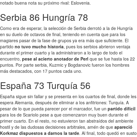
notado buena nota su próximo rival: Eslovenia.
Serbia 86 Hungría 78
Como era de esperar, la selección de Serbia derrotó a la de Hungría
en su duelo de octavos de final, teniendo en cuenta que para los
magiares pasar de la fase de grupos ya era más que suficiente. El
partido
no tuvo mucho historia
, pues los serbios abrieron ventaja
durante el primer cuarto y la administraron a lo largo de todo el
encuentro,
pese al acierto anotador de Perl
que se fue hasta los 22
puntos. Por parte serbia, Kuzmic y Bogdanovic fueron los hombres
más destacados, con 17 puntos cada uno.
España 73 Turquía 56
España sigue sin fallar y se presenta en los cuartos de final, donde les
espera Alemania, después de eliminar a los anfitriones: Turquía. A
pesar de lo que pueda parecer por el marcador, fue un
partido difícil
para los de Scariolo pese a que comenzaron muy buen durante el
primer cuarto. En el resto, no estuvieron tan abstraídos del ambiente
hostil y de las dudosas decisiones arbitrales, amén de que
apareció
Korkmaz dispuestos a darnos la tarde
. Al final, todo quedó en susto