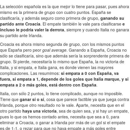
La selección española es la que mejor lo tiene para pasar, pues ahora
mismo es la primera de grupo con cuatro puntos. España se
clasificaría, y además seguro como primera de grupo,
ganando su
partido ante Croacia
. El empate también le vale para clasificarse
e
incluso le podría valer la derrota
, siempre y cuando Italia no ganara
su partido ante Irlanda.
Croacia es ahora mismo segunda de grupo, con los mismos puntos
que España pero peor
goal average
. Ganando a España, Croacia no
sólo se clasificaría, sino que además sería la sorprendente primera de
grupo. Si pierde, necesitaría lo mismo que España, la no victoria de
Italia, y si empata, e Italia gana, es donde vienen las mayores
complicaciones. Las resumimos:
si empata a 0 con España, va
fuera, si empata a 1, depende de los goles que Italia marque, y si
empata a 2 o más goles, está dentro con España
.
Italia, con sólo 2 puntos, lo tiene complicado, aunque no imposible.
Tiene que
ganar sí o sí
, cosa que parece factible ya que juega contra
Irlanda, porque otro resultado no le vale. Aparte, necesita que en el
otro partido
haya una victoria
, sea de quien sea, y si hay un empate,
pues lo que os hemos contado antes, necesita que sea a 0, para
eliminar a Croacia, o ganar a Irlanda por más de un gol si el empate
es de 1-1, o rezar para que no haya empate a más goles entre