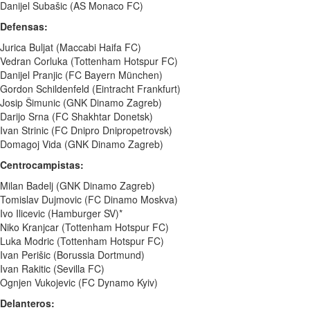
Danijel Subašic (AS Monaco FC)
Defensas:
Jurica Buljat (Maccabi Haifa FC)
Vedran Corluka (Tottenham Hotspur FC)
Danijel Pranjic (FC Bayern München)
Gordon Schildenfeld (Eintracht Frankfurt)
Josip Šimunic (GNK Dinamo Zagreb)
Darijo Srna (FC Shakhtar Donetsk)
Ivan Strinic (FC Dnipro Dnipropetrovsk)
Domagoj Vida (GNK Dinamo Zagreb)
Centrocampistas:
Milan Badelj (GNK Dinamo Zagreb)
Tomislav Dujmovic (FC Dinamo Moskva)
Ivo Ilicevic (Hamburger SV)*
Niko Kranjcar (Tottenham Hotspur FC)
Luka Modric (Tottenham Hotspur FC)
Ivan Perišic (Borussia Dortmund)
Ivan Rakitic (Sevilla FC)
Ognjen Vukojevic (FC Dynamo Kyiv)
Delanteros: