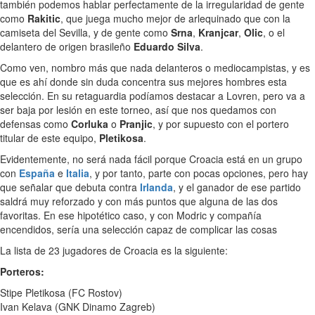
también podemos hablar perfectamente de la irregularidad de gente
como
Rakitic
, que juega mucho mejor de arlequinado que con la
camiseta del Sevilla, y de gente como
Srna
,
Kranjcar
,
Olic
, o el
delantero de origen brasileño
Eduardo Silva
.
Como ven, nombro más que nada delanteros o mediocampistas, y es
que es ahí donde sin duda concentra sus mejores hombres esta
selección. En su retaguardia podíamos destacar a Lovren, pero va a
ser baja por lesión en este torneo, así que nos quedamos con
defensas como
Corluka
o
Pranjic
, y por supuesto con el portero
titular de este equipo,
Pletikosa
.
Evidentemente, no será nada fácil porque Croacia está en un grupo
con
España
e
Italia
, y por tanto, parte con pocas opciones, pero hay
que señalar que debuta contra
Irlanda
, y el ganador de ese partido
saldrá muy reforzado y con más puntos que alguna de las dos
favoritas. En ese hipotético caso, y con Modric y compañía
encendidos, sería una selección capaz de complicar las cosas
La lista de 23 jugadores de Croacia es la siguiente:
Porteros:
Stipe Pletikosa (FC Rostov)
Ivan Kelava (GNK Dinamo Zagreb)