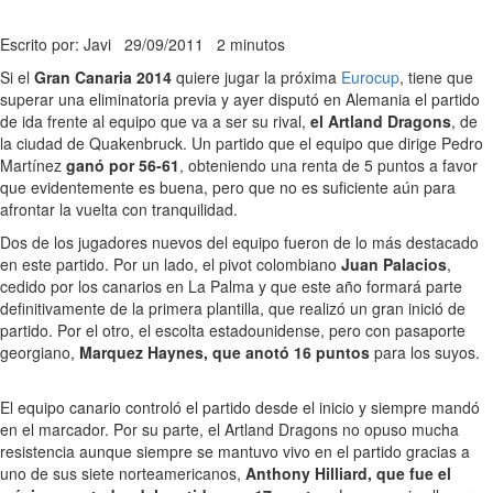
Escrito por: Javi
29/09/2011
2 minutos
Si el
Gran Canaria 2014
quiere jugar la próxima
Eurocup
, tiene que
superar una eliminatoria previa y ayer disputó en Alemania el partido
de ida frente al equipo que va a ser su rival,
el Artland Dragons
, de
la ciudad de Quakenbruck. Un partido que el equipo que dirige Pedro
Martínez
ganó por 56-61
, obteniendo una renta de 5 puntos a favor
que evidentemente es buena, pero que no es suficiente aún para
afrontar la vuelta con tranquilidad.
Dos de los jugadores nuevos del equipo fueron de lo más destacado
en este partido. Por un lado, el pivot colombiano
Juan Palacios
,
cedido por los canarios en La Palma y que este año formará parte
definitivamente de la primera plantilla, que realizó un gran inició de
partido. Por el otro, el escolta estadounidense, pero con pasaporte
georgiano,
Marquez Haynes, que anotó 16 puntos
para los suyos.
El equipo canario controló el partido desde el inicio y siempre mandó
en el marcador. Por su parte, el Artland Dragons no opuso mucha
resistencia aunque siempre se mantuvo vivo en el partido gracias a
uno de sus siete norteamericanos,
Anthony Hilliard, que fue el