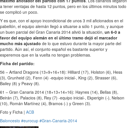
máximo anotador del partido con 17 puntos
. Los canarios llegaron
a tener ventajas de hasta 12 puntos, pero en los últimos minutos todo
se complicó un poco.
Y es que, con el apoyo incondicional de unos 3 mil aficionados en el
pabellón, el equipo alemán llegó a situarse a sólo 1 punto, y aunque
un buen parcial del Gran Canaria 2014 alivió la situación,
un 6-0 a
favor del equipo alemán en el último tramo dejó el marcador
mucho más ajustado
de lo que estuvo durante la mayor parte del
partido. Aún así, el conjunto español es bastante superior y
esperemos que en la vuelta no tengan problemas.
Ficha del partido:
56 – Artland Dragons (13+9+16+18): Hilliard (17), Holston (6), Hess
(3), Grunheid (2), Fenn (4) -equipo inicial-, King (2), Strasser (6),
Bailey (8) y Peavy (8).
61 – Gran Canaria 2014 (18+13+14+16): Haynes (14), Bellas (8),
Beirán (7), Palacios (8), Rey (7) -equipo inicial-, Ekperigin (-), Nelson
(10), Román Martínez (4), Bramos (-) y Green (3).
Foto y Ficha |
ACB
Baloncesto
#eurocup
#Gran-Canaria-2014