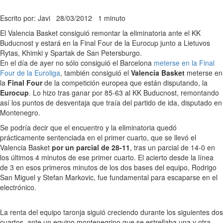
Escrito por: Javi
28/03/2012
1 minuto
El Valencia Basket consiguió remontar la eliminatoria ante el KK
Buducnost y estará en la Final Four de la Eurocup junto a Lietuvos
Rytas, Khimki y Spartak de San Petersburgo.
En el día de ayer no sólo consiguió el Barcelona
meterse en la Final
Four de la Euroliga
, también consiguió el
Valencia Basket
meterse en
la
Final Four
de la competición europea que están disputando, la
Eurocup
. Lo hizo tras ganar por 85-63 al KK Buducnost, remontando
así los puntos de desventaja que traía del partido de ida, disputado en
Montenegro.
Se podría decir que el encuentro y la eliminatoria quedó
prácticamente sentenciada en el primer cuarto, que se llevó el
Valencia Basket
por un parcial de 28-11
, tras un parcial de 14-0 en
los últimos 4 minutos de ese primer cuarto. El acierto desde la línea
de 3 en esos primeros minutos de los dos bases del equipo, Rodrigo
San Miguel y Stefan Markovic, fue fundamental para escaparse en el
electrónico.
La renta del equipo taronja siguió creciendo durante los siguientes dos
cuartos, ante un equipo montenegrino que se estrellaba una y otra