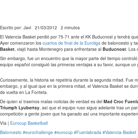
Escrito por: Javi
21/03/2012
2 minutos
El Valencia Basket perdió por 75-71 ante el KK Buducnost y tendrá que
Ayer comenzaron los
cuartos de final de la Euroliga
de baloncesto y t
Basket
, viajó hasta Montenegro para enfrentarse al
Buducnost
. Los 
Sin embargo, fue un encuentro que la mayor parte del tiempo controló
equipo español consiguió las primeras ventajas a su favor, aunque un
Curiosamente, la historia se repetiría durante la segunda mitad. Fue m
embargo, y al igual que en la primera mitad, el Valencia Basket se dur
de vuelta en La Fonteta.
De quien sí traemos malas noticias de verdad es del
Mad Croc Fuenl
Triumph Lyubertsy
, así que el equipo ruso sigue adelante tras un pa
competición a gente joven que ha ganado así una importante experien
Vía |
Eurocup Basketball
Baloncesto
#eurochallenge
#eurocup
#Fuenlabrada
#Valencia-Basket