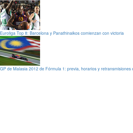
Euroliga Top 8: Barcelona y Panathinaikos comienzan con victoria
GP de Malasia 2012 de Fórmula 1: previa, horarios y retransmisiones 