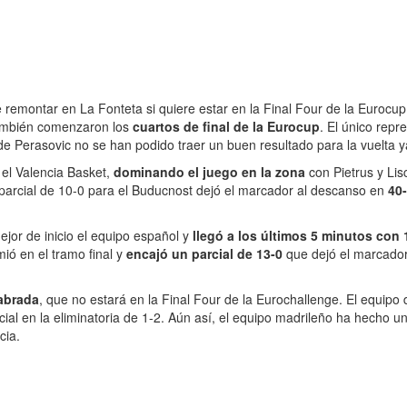
 remontar en La Fonteta si quiere estar en la Final Four de la Eurocup
ambién comenzaron los
cuartos de final de la Eurocup
. El único rep
de Perasovic no se han podido traer un buen resultado para la vuelta 
 el Valencia Basket,
dominando el juego en la zona
con Pietrus y Lis
 parcial de 10-0 para el Buducnost dejó el marcador al descanso en
40-
ejor de inicio el equipo español y
llegó a los últimos 5 minutos con
mió en el tramo final y
encajó un parcial de 13-0
que dejó el marcador
abrada
, que no estará en la Final Four de la Eurochallenge. El equipo de
rcial en la eliminatoria de 1-2. Aún así, el equipo madrileño ha hecho
cia.