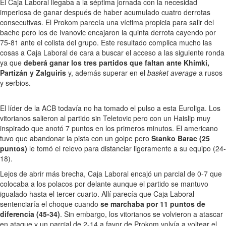
El Caja Laboral llegaba a la séptima jornada con la necesidad
imperiosa de ganar después de haber acumulado cuatro derrotas
consecutivas. El Prokom parecía una víctima propicia para salir del
bache pero los de Ivanovic encajaron la quinta derrota cayendo por
75-81 ante el colista del grupo. Este resultado complica mucho las
cosas a Caja Laboral de cara a buscar el acceso a las siguiente ronda
ya que
deberá ganar los tres partidos que faltan ante Khimki,
Partizán y Zalguiris
y, además superar en el
basket average
a rusos
y serbios.
El líder de la ACB todavía no ha tomado el pulso a esta Euroliga. Los
vitorianos salieron al partido sin Teletovic pero con un Haislip muy
inspirado que anotó 7 puntos en los primeros minutos. El americano
tuvo que abandonar la pista con un golpe pero
Stanko Barac (25
puntos)
le tomó el relevo para distanciar ligeramente a su equipo (24-
18).
Lejos de abrir más brecha, Caja Laboral encajó un parcial de 0-7 que
colocaba a los polacos por delante aunque el partido se mantuvo
igualado hasta el tercer cuarto. Allí parecía que Caja Laboral
sentenciaría el choque cuando
se marchaba por 11 puntos de
diferencia (45-34)
. Sin embargo, los vitorianos se volvieron a atascar
en ataque y un parcial de 2-14 a favor de Prokom volvía a voltear el