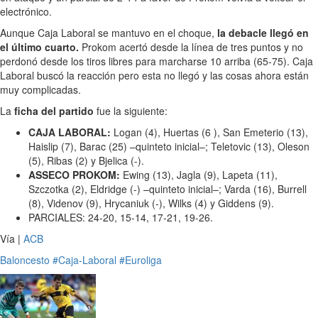
electrónico.
Aunque Caja Laboral se mantuvo en el choque,
la debacle llegó en
el último cuarto.
Prokom acertó desde la línea de tres puntos y no
perdonó desde los tiros libres para marcharse 10 arriba (65-75). Caja
Laboral buscó la reacción pero esta no llegó y las cosas ahora están
muy complicadas.
La
ficha del partido
fue la siguiente:
CAJA LABORAL:
Logan (4), Huertas (6 ), San Emeterio (13),
Haislip (7), Barac (25) –quinteto inicial–; Teletovic (13), Oleson
(5), Ribas (2) y Bjelica (-).
ASSECO PROKOM:
Ewing (13), Jagla (9), Lapeta (11),
Szczotka (2), Eldridge (-) –quinteto inicial–; Varda (16), Burrell
(8), Videnov (9), Hrycaniuk (-), Wilks (4) y Giddens (9).
PARCIALES: 24-20, 15-14, 17-21, 19-26.
Vía |
ACB
Baloncesto
#Caja-Laboral
#Euroliga