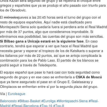
Unics Kazan será segundo de grupo y se repetiría el choque entre
griegos y españoles que ya se produjo el año pasado con triunfo para
los de Obradovic.
El
miércoles
jueves a las 20:45 horas será el turno del grupo con el
resto de equipos españoles. Aquí nadie está clasificado pero
Montepaschi Siena solo quedaría fuera si perdiera ante el Real Madrid
por más de 37 puntos, algo que consideramos improbable. Si
eliminamos esa posibilidad, las cuentas del grupo son más sencillas.
Si Bilbao gana a Unicaja estará en la siguiente fase
. En caso
contrario, tendrá que esperar a ver que hace el Real Madrid que
necesita ganar y esperar el tropiezo de los de Katsikaris o superar a
los italianos por más de 22 puntos, así que se antoja complicada la
combinación para los de Pablo Laso. El partido de los blancos se
podrá seguir a través de Teledeporte.
El equipo español que pase lo hará casi con toda seguridad como
segundo de grupo y en ese caso se enfrentaría a
CSKA de Moscú
que ya tiene asegurado el pase en el Grupo E. Galatasaray y
Olimpiacos se enfrentan entre sí por la segunda plaza del grupo.
Vía |
Euroleague
Baloncesto
#Bilbao-Basket
#Euroliga
#Montepaschi-Siena
#Real-
Madrid
#Regal-Barcelona
#Top-16
#Top-8