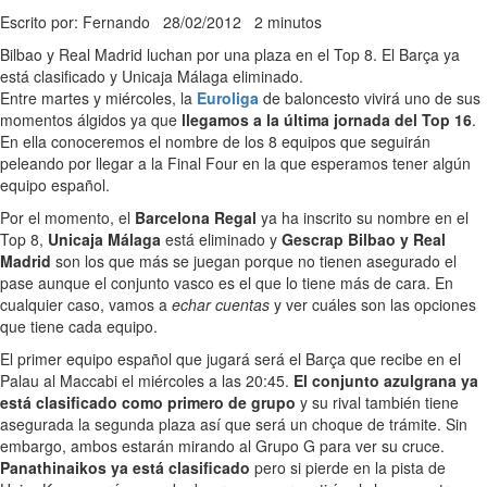
Escrito por: Fernando
28/02/2012
2 minutos
Bilbao y Real Madrid luchan por una plaza en el Top 8. El Barça ya
está clasificado y Unicaja Málaga eliminado.
Entre martes y miércoles, la
Euroliga
de baloncesto vivirá uno de sus
momentos álgidos ya que
llegamos a la última jornada del Top 16
.
En ella conoceremos el nombre de los 8 equipos que seguirán
peleando por llegar a la Final Four en la que esperamos tener algún
equipo español.
Por el momento, el
Barcelona Regal
ya ha inscrito su nombre en el
Top 8,
Unicaja Málaga
está eliminado y
Gescrap Bilbao y Real
Madrid
son los que más se juegan porque no tienen asegurado el
pase aunque el conjunto vasco es el que lo tiene más de cara. En
cualquier caso, vamos a
echar cuentas
y ver cuáles son las opciones
que tiene cada equipo.
El primer equipo español que jugará será el Barça que recibe en el
Palau al Maccabi el miércoles a las 20:45.
El conjunto azulgrana ya
está clasificado como primero de grupo
y su rival también tiene
asegurada la segunda plaza así que será un choque de trámite. Sin
embargo, ambos estarán mirando al Grupo G para ver su cruce.
Panathinaikos ya está clasificado
pero si pierde en la pista de