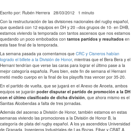
Escrito por: Rubén Herrera
28/03/2012
1 minuto
Con la restructuración de las divisiones nacionales del rugby español,
que quedará con 12 equipos en DH y 20 –dos grupos de 10- en DHB,
estamos viviendo la temporada con tantos ascensos que nos estamos
quedando un poco embobados con
tantos partidos y resultados
en
esta fase final de la temporada.
La semana pasada ya comentamos que
CRC y Cisneros habían
logrado el billete a la División de Honor
, mientras que el Bera Bera y el
Hernani tendrían que verse las caras para lograr el último pase a la
mejor categoría española. Pues bien, este fin de semana el Hernani
metió medio cuerpo en la final de los playoffs tras vencer por 35-20.
En el partido de vuelta, que se jugará en el Anexo de Anoeta, ambos
equipos se jugarán
poder disputar el partido de promoción a la DH
con el último clasificado de dicha división
, que ahora mismo es el
Sanitas Alcobendas a falta de tres jornadas.
Además del ascenso a División de Honor, también estamos en estas
semanas viviendo las promociones a la División de Honor B, la
categoría de plata del rugby español. A los ya ascendidos Universidad
de Granada, Ingenieros Industriales de Las Rozas, Eibar y CRAT A