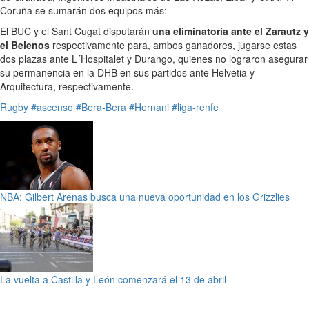
Coruña se sumarán dos equipos más:
El BUC y el Sant Cugat disputarán
una eliminatoria ante el Zarautz y
el Belenos
respectivamente para, ambos ganadores, jugarse estas
dos plazas ante L´Hospitalet y Durango, quienes no lograron asegurar
su permanencia en la DHB en sus partidos ante Helvetia y
Arquitectura, respectivamente.
Rugby
#ascenso
#Bera-Bera
#Hernani
#liga-renfe
NBA: Gilbert Arenas busca una nueva oportunidad en los Grizzlies
La vuelta a Castilla y León comenzará el 13 de abril