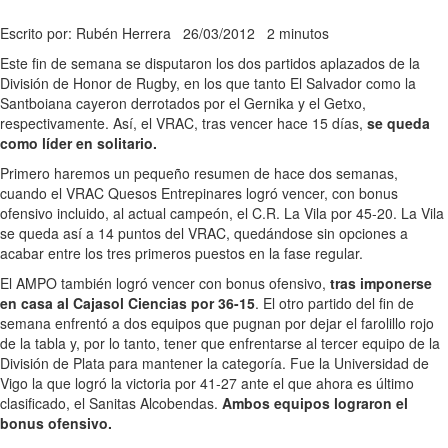
Escrito por: Rubén Herrera
26/03/2012
2 minutos
Este fin de semana se disputaron los dos partidos aplazados de la
División de Honor de Rugby, en los que tanto El Salvador como la
Santboiana cayeron derrotados por el Gernika y el Getxo,
respectivamente. Así, el VRAC, tras vencer hace 15 días,
se queda
como líder en solitario.
Primero haremos un pequeño resumen de hace dos semanas,
cuando el VRAC Quesos Entrepinares logró vencer, con bonus
ofensivo incluido, al actual campeón, el C.R. La Vila por 45-20. La Vila
se queda así a 14 puntos del VRAC, quedándose sin opciones a
acabar entre los tres primeros puestos en la fase regular.
El AMPO también logró vencer con bonus ofensivo,
tras imponerse
en casa al Cajasol Ciencias por 36-15
. El otro partido del fin de
semana enfrentó a dos equipos que pugnan por dejar el farolillo rojo
de la tabla y, por lo tanto, tener que enfrentarse al tercer equipo de la
División de Plata para mantener la categoría. Fue la Universidad de
Vigo la que logró la victoria por 41-27 ante el que ahora es último
clasificado, el Sanitas Alcobendas.
Ambos equipos lograron el
bonus ofensivo.