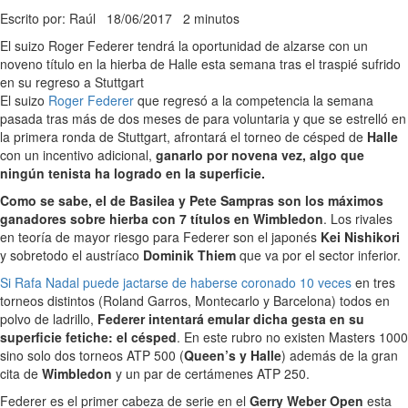
Escrito por: Raúl
18/06/2017
2 minutos
El suizo Roger Federer tendrá la oportunidad de alzarse con un
noveno título en la hierba de Halle esta semana tras el traspié sufrido
en su regreso a Stuttgart
El suizo
Roger Federer
que regresó a la competencia la semana
pasada tras más de dos meses de para voluntaria y que se estrelló en
la primera ronda de Stuttgart, afrontará el torneo de césped de
Halle
con un incentivo adicional,
ganarlo por novena vez, algo que
ningún tenista ha logrado en la superficie.
Como se sabe, el de Basilea y Pete Sampras son los máximos
ganadores sobre hierba con 7 títulos en Wimbledon
. Los rivales
en teoría de mayor riesgo para Federer son el japonés
Kei Nishikori
y sobretodo el austríaco
Dominik Thiem
que va por el sector inferior.
Si Rafa Nadal puede jactarse de haberse coronado 10 veces
en tres
torneos distintos (Roland Garros, Montecarlo y Barcelona) todos en
polvo de ladrillo,
Federer intentará emular dicha gesta en su
superficie fetiche: el césped
. En este rubro no existen Masters 1000
sino solo dos torneos ATP 500 (
Queen’s y Halle
) además de la gran
cita de
Wimbledon
y un par de certámenes ATP 250.
Federer es el primer cabeza de serie en el
Gerry Weber Open
esta