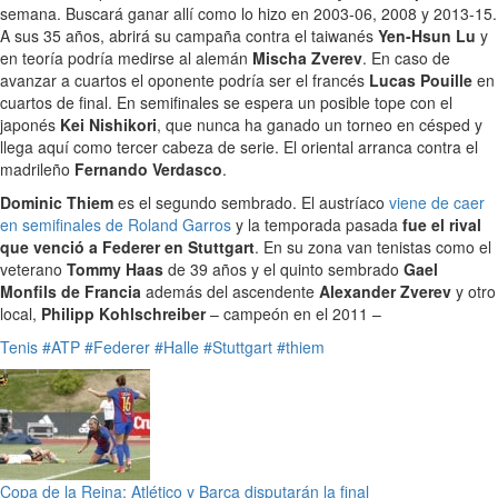
semana. Buscará ganar allí como lo hizo en 2003-06, 2008 y 2013-15.
A sus 35 años, abrirá su campaña contra el taiwanés
Yen-Hsun Lu
y
en teoría podría medirse al alemán
Mischa Zverev
. En caso de
avanzar a cuartos el oponente podría ser el francés
Lucas Pouille
en
cuartos de final. En semifinales se espera un posible tope con el
japonés
Kei Nishikori
, que nunca ha ganado un torneo en césped y
llega aquí como tercer cabeza de serie. El oriental arranca contra el
madrileño
Fernando Verdasco
.
Dominic Thiem
es el segundo sembrado. El austríaco
viene de caer
en semifinales de Roland Garros
y la temporada pasada
fue el rival
que venció a Federer en Stuttgart
. En su zona van tenistas como el
veterano
Tommy Haas
de 39 años y el quinto sembrado
Gael
Monfils de Francia
además del ascendente
Alexander Zverev
y otro
local,
Philipp Kohlschreiber
– campeón en el 2011 –
Tenis
#ATP
#Federer
#Halle
#Stuttgart
#thiem
Copa de la Reina: Atlético y Barça disputarán la final