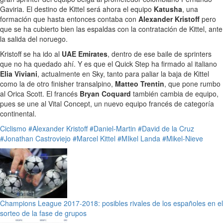
Gaviria. El destino de Kittel será ahora el equipo
Katusha
, una
formación que hasta entonces contaba con
Alexander Kristoff
pero
que se ha cubierto bien las espaldas con la contratación de Kittel, ante
la salida del noruego.
Kristoff se ha ido al
UAE Emirates
, dentro de ese baile de sprinters
que no ha quedado ahí. Y es que el Quick Step ha firmado al italiano
Elia Viviani
, actualmente en Sky, tanto para paliar la baja de Kittel
como la de otro finisher transalpino,
Matteo Trentin
, que pone rumbo
al Orica Scott. El francés
Bryan Coquard
también cambia de equipo,
pues se une al Vital Concept, un nuevo equipo francés de categoría
continental.
Ciclismo
#Alexander Kristoff
#Daniel-Martin
#David de la Cruz
#Jonathan Castroviejo
#Marcel Kittel
#MIkel Landa
#Mikel-Nieve
Champions League 2017-2018: posibles rivales de los españoles en el
sorteo de la fase de grupos