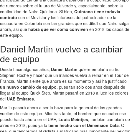
de rumores sobre el futuro de Valverde y, especialmente, sobre la
continuidad de Nairo Quintana. Si bien,
Quintana tiene todavía
contrato
con el Movistar y los intereses del patrocinador de la
escuadra en Colombia son tan grandes que es difícil que Nairo salga
ahora, así que
habrá que ver como conviven
en 2018 los capos de
este equipo.
Daniel Martin vuelve a cambiar
de equipo
Desde hace algunos años,
Daniel Martin
quiere emular a su tío
Stephen Roche y hacer que un irlandés vuelva a reinar en el Tour de
Francia. Martin siente que ahora es su momento y así ha justificado
un nuevo cambio de equipo
, pues tan sólo dos años después de
llegar al equipo Quick Step, Martin pasará en 2018 a lucir los colores
del
UAE Emirates
.
Martin pasará ahora a ser la baza para la general de las grandes
vueltas de este equipo. Mientras tanto, el hombre que ocupaba ese
puesto hasta ahora en el UAE,
Louis Meintjes
, también cambiará de
aires en 2018, pues ya lo
tiene hecho con el Dimension Data
. O
sea, que tendremos al ciclista sudafricano más importante del pelotón