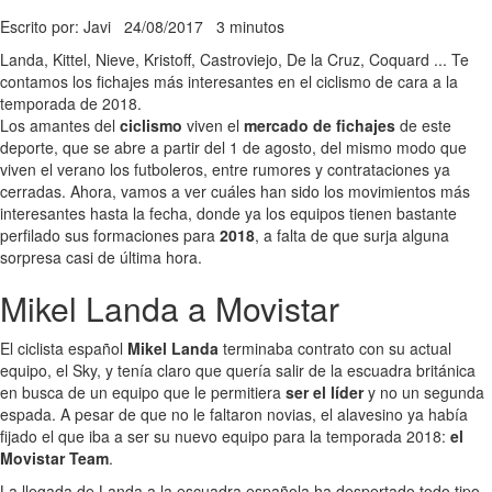
Escrito por: Javi
24/08/2017
3 minutos
Landa, Kittel, Nieve, Kristoff, Castroviejo, De la Cruz, Coquard ... Te
contamos los fichajes más interesantes en el ciclismo de cara a la
temporada de 2018.
Los amantes del
ciclismo
viven el
mercado de fichajes
de este
deporte, que se abre a partir del 1 de agosto, del mismo modo que
viven el verano los futboleros, entre rumores y contrataciones ya
cerradas. Ahora, vamos a ver cuáles han sido los movimientos más
interesantes hasta la fecha, donde ya los equipos tienen bastante
perfilado sus formaciones para
2018
, a falta de que surja alguna
sorpresa casi de última hora.
Mikel Landa a Movistar
El ciclista español
Mikel Landa
terminaba contrato con su actual
equipo, el Sky, y tenía claro que quería salir de la escuadra británica
en busca de un equipo que le permitiera
ser el líder
y no un segunda
espada. A pesar de que no le faltaron novias, el alavesino ya había
fijado el que iba a ser su nuevo equipo para la temporada 2018:
el
Movistar Team
.
La llegada de Landa a la escuadra española ha despertado todo tipo