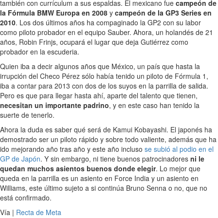
también con currículum a sus espaldas. El mexicano fue
campeón de
la Fórmula BMW Europa en 2008
y
campeón de la GP3 Series en
2010
. Los dos últimos años ha compaginado la GP2 con su labor
como piloto probador en el equipo Sauber. Ahora, un holandés de 21
años, Robin Frinjs, ocupará el lugar que deja Gutiérrez como
probador en la escuderia.
Quien iba a decir algunos años que México, un país que hasta la
irrupción del Checo Pérez sólo había tenido un piloto de Fórmula 1,
iba a contar para 2013 con dos de los suyos en la parrilla de salida.
Pero es que para llegar hasta ahí, aparte del talento que tienen,
necesitan un importante padrino
, y en este caso han tenido la
suerte de tenerlo.
Ahora la duda es saber qué será de Kamui Kobayashi. El japonés ha
demostrado ser un piloto rápido y sobre todo valiente, además que ha
ido mejorando año tras año y este año incluso
se subió al podio en el
GP de Japón
. Y sin embargo, ni tiene buenos patrocinadores
ni le
quedan muchos asientos buenos donde elegir
. Lo mejor que
queda en la parrilla es un asiento en Force India y un asiento en
Williams, este último sujeto a si continúa Bruno Senna o no, que no
está confirmado.
Vía |
Recta de Meta