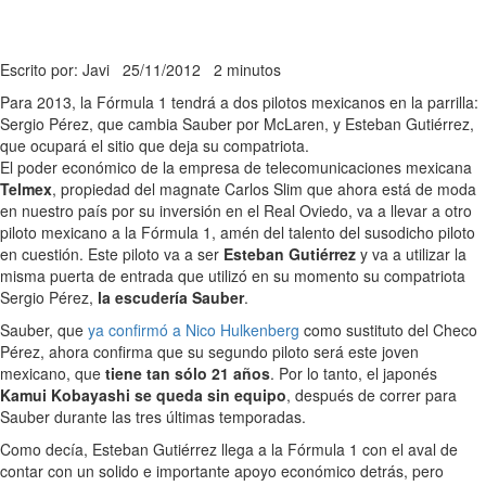
Escrito por: Javi
25/11/2012
2 minutos
Para 2013, la Fórmula 1 tendrá a dos pilotos mexicanos en la parrilla:
Sergio Pérez, que cambia Sauber por McLaren, y Esteban Gutiérrez,
que ocupará el sitio que deja su compatriota.
El poder económico de la empresa de telecomunicaciones mexicana
Telmex
, propiedad del magnate Carlos Slim que ahora está de moda
en nuestro país por su inversión en el Real Oviedo, va a llevar a otro
piloto mexicano a la Fórmula 1, amén del talento del susodicho piloto
en cuestión. Este piloto va a ser
Esteban Gutiérrez
y va a utilizar la
misma puerta de entrada que utilizó en su momento su compatriota
Sergio Pérez,
la escudería Sauber
.
Sauber, que
ya confirmó a Nico Hulkenberg
como sustituto del Checo
Pérez, ahora confirma que su segundo piloto será este joven
mexicano, que
tiene tan sólo 21 años
. Por lo tanto, el japonés
Kamui Kobayashi se queda sin equipo
, después de correr para
Sauber durante las tres últimas temporadas.
Como decía, Esteban Gutiérrez llega a la Fórmula 1 con el aval de
contar con un solido e importante apoyo económico detrás, pero