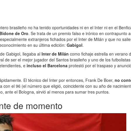
ero brasileño no ha tenido oportunidades ni en el Inter ni en el Benfi
 Bidone de Oro
. Se trata de un premio falso e irónico en contrapunto 
, especialmente extranjeros fichados por el Inter de Milán y que no sa
reconocimiento en su última edición:
Gabigol
.
 de Gabigol, llegaba al
Inter de Milán
como fichaje estrella en verano 
l de ser el mejor jugador del Santos brasileño y uno de los futbolist
etendientes, e
incluso el Barcelona
protestó por el traspaso y anunci
ápidamente. El técnico del Inter por entonces, Frank De Boer,
no cont
eta con el 96 (el número que eligió, coincidente con su año de nacimien
o, ante el Bologna, sirvió al menos para sumar tres puntos.
dente de momento