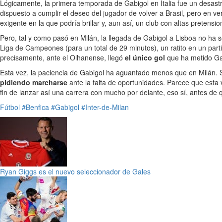
Lógicamente, la primera temporada de Gabigol en Italia fue un desastr
dispuesto a cumplir el deseo del jugador de volver a Brasil, pero en ve
exigente en la que podría brillar y, aun así, un club con altas prete
Pero, tal y como pasó en Milán, la llegada de Gabigol a Lisboa no ha s
Liga de Campeones (para un total de 29 minutos), un ratito en un partid
precisamente, ante el Olhanense, llegó
el único gol
que ha metido Ga
Esta vez, la paciencia de Gabigol ha aguantado menos que en Milán. Si
pidiendo marcharse
ante la falta de oportunidades. Parece que esta v
fin de lanzar así una carrera con mucho por delante, eso sí, antes de
Fútbol
#Benfica
#Gabigol
#Inter-de-Milan
Ryan Giggs es el nuevo seleccionador de Gales