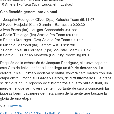
10 Amets Txurruka (Spa) Euskaltel – Euskadi
Clasificación general provisional:
1 Joaquim Rodriguez Oliver (Spa) Katusha Team 65:11:07
2 Ryder Hesjedal (Can) Garmin – Barracuda 0:00:30
3 Ivan Basso (Ita) Liquigas-Cannondale 0:01:22
4 Paolo Tiralongo (Ita) Astana Pro Team 0:01:26
5 Roman Kreuziger (Cze) Astana Pro Team 0:01:27
6 Michele Scarponi (Ita) Lampre – ISD 0:01:36
7 Benat Intxausti Elorriaga (Spa) Movistar Team 0:01:42
8 Sergio Luis Henao Montoya (Col) Sky Procycling 0:01:55
Después de la exhibición de Joaquim Rodríguez, el nuevo capo de
este Giro de Italia, mañana lunes llega un
día de descanso
. La
carrera, en su última y decisiva semana, volverá este martes con una
etapa entre Limone sul Garda y Falzes, de
173 kilómetros.
La etapa
se decidirá en un repecho de 2 kilómetros a cuatro para el final, un
muro en el que se moverá gente importante de cara a conseguir las
jugosas
bonificaciones
de meta amén de la gente que busque la
gloria de una etapa.
Vía |
Gazzeta
Ciclismo
#Giro 2012
#Giro-de-Italia
#Joaquim-Rodríguez