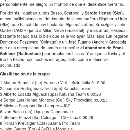
personalmente me alegró un montón de que el desenlace fuera tal.
Por detrás, llegaban juntos Basso, Scarponi y
Sergio Henao (Sky)
,
nuevo maillot blanco en detrimento de su compañero Rigoberto Urán
(Sky), que ha sufrido hoy bastante. Algo más atrás, Kreuziger y John
Gadret (AG2R) junto a Mikel Nieve (Euskaltel), y más atrás, Hesjedal,
bastante tocado tras lo bien que se le vio ayer. Más lejos aún llegaron
Domenico Pozzovico (Colnago) y un José Rujano (Androni Giocatoli)
que está decepcionando, amén de reseñar
el abandono de Frank
Schleck (Radioshack)
por problemas físicos. Y es que la lluvia y el
frío ha hecho hoy muchos estragos, tanto como el desnivel
acumulado.
Clasificación de la etapa:
1 Matteo Rabottini (Ita) Farnese Vini – Selle Italia 5:15:30
2 Joaquim Rodriguez Oliver (Spa) Katusha Team
3 Alberto Losada Alguacil (Spa) Katusha Team 0:00:23
4 Sergio Luis Henao Montoya (Col) Sky Procycling 0:00:25
5 Michele Scarponi (Ita) Lampre – ISD
6 Ivan Basso (Ita) Liquigas-Cannondale
7 Stefano Pirazzi (Ita) Colnago – CSF Inox 0:00:29
8 Roman Kreuziger (Cze) Astana Pro Team
9 John Gadret (Fra) AG2R La Mondiale