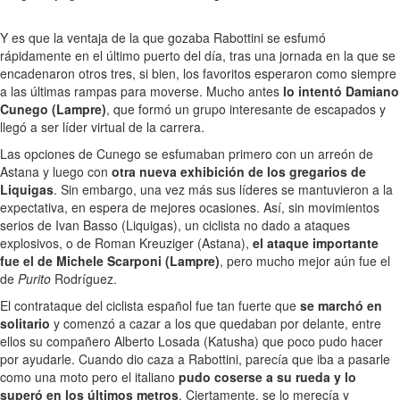
Y es que la ventaja de la que gozaba Rabottini se esfumó
rápidamente en el último puerto del día, tras una jornada en la que se
encadenaron otros tres, si bien, los favoritos esperaron como siempre
a las últimas rampas para moverse. Mucho antes
lo intentó Damiano
Cunego (Lampre)
, que formó un grupo interesante de escapados y
llegó a ser líder virtual de la carrera.
Las opciones de Cunego se esfumaban primero con un arreón de
Astana y luego con
otra nueva exhibición de los gregarios de
Liquigas
. Sin embargo, una vez más sus líderes se mantuvieron a la
expectativa, en espera de mejores ocasiones. Así, sin movimientos
serios de Ivan Basso (Liquigas), un ciclista no dado a ataques
explosivos, o de Roman Kreuziger (Astana),
el ataque importante
fue el de Michele Scarponi (Lampre)
, pero mucho mejor aún fue el
de
Purito
Rodríguez.
El contrataque del ciclista español fue tan fuerte que
se marchó en
solitario
y comenzó a cazar a los que quedaban por delante, entre
ellos su compañero Alberto Losada (Katusha) que poco pudo hacer
por ayudarle. Cuando dio caza a Rabottini, parecía que iba a pasarle
como una moto pero el italiano
pudo coserse a su rueda y lo
superó en los últimos metros
. Ciertamente, se lo merecía y