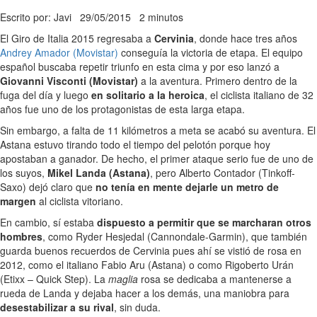
Escrito por: Javi
29/05/2015
2 minutos
El Giro de Italia 2015 regresaba a
Cervinia
, donde hace tres años
Andrey Amador (Movistar)
conseguía la victoria de etapa. El equipo
español buscaba repetir triunfo en esta cima y por eso lanzó a
Giovanni Visconti (Movistar)
a la aventura. Primero dentro de la
fuga del día y luego
en solitario a la heroica
, el ciclista italiano de 32
años fue uno de los protagonistas de esta larga etapa.
Sin embargo, a falta de 11 kilómetros a meta se acabó su aventura. El
Astana estuvo tirando todo el tiempo del pelotón porque hoy
apostaban a ganador. De hecho, el primer ataque serio fue de uno de
los suyos,
Mikel Landa (Astana)
, pero Alberto Contador (Tinkoff-
Saxo) dejó claro que
no tenía en mente dejarle un metro de
margen
al ciclista vitoriano.
En cambio, sí estaba
dispuesto a permitir que se marcharan otros
hombres
, como Ryder Hesjedal (Cannondale-Garmin), que también
guarda buenos recuerdos de Cervinia pues ahí se vistió de rosa en
2012, como el italiano Fabio Aru (Astana) o como Rigoberto Urán
(Etixx – Quick Step). La
maglia
rosa se dedicaba a mantenerse a
rueda de Landa y dejaba hacer a los demás, una maniobra para
desestabilizar a su rival
, sin duda.