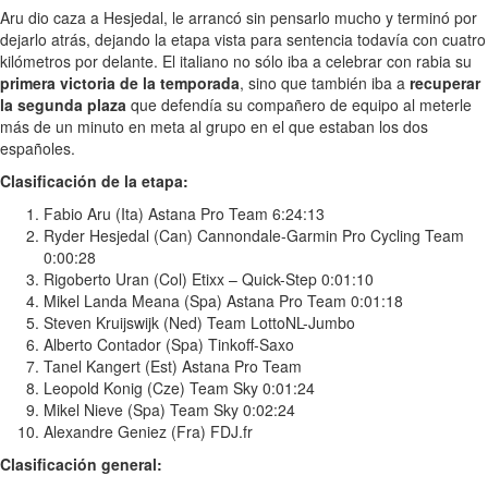
Aru dio caza a Hesjedal, le arrancó sin pensarlo mucho y terminó por
dejarlo atrás, dejando la etapa vista para sentencia todavía con cuatro
kilómetros por delante. El italiano no sólo iba a celebrar con rabia su
primera victoria de la temporada
, sino que también iba a
recuperar
la segunda plaza
que defendía su compañero de equipo al meterle
más de un minuto en meta al grupo en el que estaban los dos
españoles.
Clasificación de la etapa:
Fabio Aru (Ita) Astana Pro Team 6:24:13
Ryder Hesjedal (Can) Cannondale-Garmin Pro Cycling Team
0:00:28
Rigoberto Uran (Col) Etixx – Quick-Step 0:01:10
Mikel Landa Meana (Spa) Astana Pro Team 0:01:18
Steven Kruijswijk (Ned) Team LottoNL-Jumbo
Alberto Contador (Spa) Tinkoff-Saxo
Tanel Kangert (Est) Astana Pro Team
Leopold Konig (Cze) Team Sky 0:01:24
Mikel Nieve (Spa) Team Sky 0:02:24
Alexandre Geniez (Fra) FDJ.fr
Clasificación general: