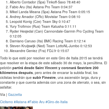
Alberto Contador (Spa) Tinkoff-Saxo 78:48:40
Fabio Aru (Ita) Astana Pro Team 0:04:37
Mikel Landa Meana (Spa) Astana Pro Team 0:05:15
Andrey Amador (CRc) Movistar Team 0:08:10
Leopold Konig (Cze) Team Sky 0:10:47
Yury Trofimov (Rus) Team Katusha 0:11:11
Ryder Hesjedal (Can) Cannondale-Garmin Pro Cycling Team
0:12:05
Damiano Caruso (Ita) BMC Racing Team 0:12:14
Steven Kruijswijk (Ned) Team LottoNL-Jumbo 0:12:53
Alexandre Geniez (Fra) FDJ.fr 0:15:07
Todo lo que esté por resolver en este Giro de Italia 2015 se tendrá
que resolver en la etapa de este sábado 30 de mayo, la penúltima. El
pelotón
partirá desde Saint Vincent y coronará Sestriere 200
kilómetros después
, pero antes de encarar la subida final, los
ciclistas tendrán que
subir Finestre
, una ascensión larga, dura y
constante y que cuenta además con una zona de
sterrato
, o sea, sin
asfaltar.
Vía |
Gazzetta
Ciclismo
#Astana
#Fabio Aru
#Giro-de-Italia