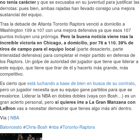
no tenía carácter
y que se excusaba en su juventud para justificar las
derrotas: pues bien, ambas rajadas han llevado consigo una mejora
sustancial del equipo.
Tras la debacle de Atlanta Toronto Raptors venció a domicilio a
Washington 109 a 107 con una mejora defensiva ya que esos 107
puntos incluyen una prórroga.
Pero la buena noticia viene tras la
increíble victoria en Chicago, a domicilio, por 78 a 110. 39% de
tiros de campo para el equipo local
(parte desacierto, parte
intensidad defensiva) para completar el mejor partido en defensa de
los Raptors. Un golpe de autoridad del jugador que tiene que liderar a
este equipo, que tiene que tirar de él y hacerlo más grande, más
competitivo.
Es cierto que
está luchando a base de bien en busca de su contrato
,
pero un jugador necesita que su equipo gane partidos para que se
revalorice. Liderar la NBA en dobles dobles (vaya con Bosh…) es un
gran acierto personal, pero
si quieres irte a La Gran Manzana con
LeBron
vas a necesitar demostrar que tienes algo más ahí dentro.
Vía |
NBA
Baloncesto
#Chris-Bosh
#nba
#Toronto-Raptors