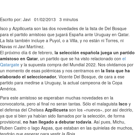
Escrito por: Javi
01/02/2013
3 minutos
Isco y Azpilicueta son las dos novedades de la lista de Del Bosque
para el partido amistoso que jugará España ante Uruguay en Qatar.
La lista también incluye a Puyol, o a Villa, y no están ni Torres, ni
Navas ni Javi Martínez.
El próximo día 6 de febrero,
la selección española juega un partido
amistoso en Qatar
, un partido que se ha visto relacionado con
el
Qatargate
y la supuesta compra del Mundial 2022. Nos olvidamos por
un momento de esas polémicas y nos centramos en
la lista que ha
elaborado el seleccionador
, Vicente Del Bosque, de cara a ese
partido para medirse a Uruguay, la actual campeona de la Copa
América.
Para este amistoso se esperaban muchas novedades en la
convocatoria, pero al final no seran tantas. Sólo el malaguista
Isco
y
el defensa del Chelsea
Azpilicueta
son los «nuevos», por así decirlo,
ya que si bien ya habían sido llamados por la selección, de forma
provisional,
no han llegado a debutar todavía
. Así pues, Michu,
Ruben Castro o Iago Aspas, que estaban en las quinielas de muchos,
tendrán que esperar para vestir
la Roja
.