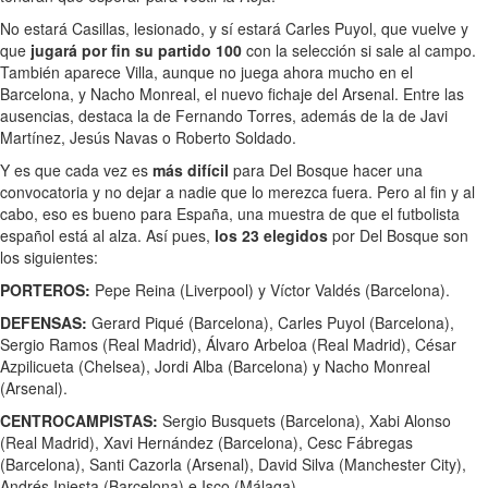
No estará Casillas, lesionado, y sí estará Carles Puyol, que vuelve y
que
jugará por fin su partido 100
con la selección si sale al campo.
También aparece Villa, aunque no juega ahora mucho en el
Barcelona, y Nacho Monreal, el nuevo fichaje del Arsenal. Entre las
ausencias, destaca la de Fernando Torres, además de la de Javi
Martínez, Jesús Navas o Roberto Soldado.
Y es que cada vez es
más difícil
para Del Bosque hacer una
convocatoria y no dejar a nadie que lo merezca fuera. Pero al fin y al
cabo, eso es bueno para España, una muestra de que el futbolista
español está al alza. Así pues,
los 23 elegidos
por Del Bosque son
los siguientes:
PORTEROS:
Pepe Reina (Liverpool) y Víctor Valdés (Barcelona).
DEFENSAS:
Gerard Piqué (Barcelona), Carles Puyol (Barcelona),
Sergio Ramos (Real Madrid), Álvaro Arbeloa (Real Madrid), César
Azpilicueta (Chelsea), Jordi Alba (Barcelona) y Nacho Monreal
(Arsenal).
CENTROCAMPISTAS:
Sergio Busquets (Barcelona), Xabi Alonso
(Real Madrid), Xavi Hernández (Barcelona), Cesc Fábregas
(Barcelona), Santi Cazorla (Arsenal), David Silva (Manchester City),
Andrés Iniesta (Barcelona) e Isco (Málaga).