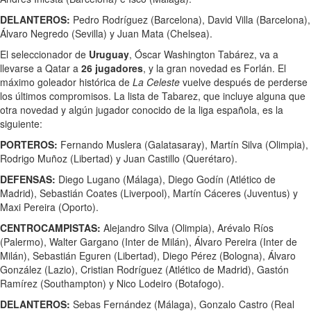
DELANTEROS:
Pedro Rodríguez (Barcelona), David Villa (Barcelona),
Álvaro Negredo (Sevilla) y Juan Mata (Chelsea).
El seleccionador de
Uruguay
, Óscar Washington Tabárez, va a
llevarse a Qatar a
26 jugadores
, y la gran novedad es Forlán. El
máximo goleador histórica de
La Celeste
vuelve después de perderse
los últimos compromisos. La lista de Tabarez, que incluye alguna que
otra novedad y algún jugador conocido de la liga española, es la
siguiente:
PORTEROS:
Fernando Muslera (Galatasaray), Martín Silva (Olimpia),
Rodrigo Muñoz (Libertad) y Juan Castillo (Querétaro).
DEFENSAS:
Diego Lugano (Málaga), Diego Godín (Atlético de
Madrid), Sebastián Coates (Liverpool), Martín Cáceres (Juventus) y
Maxi Pereira (Oporto).
CENTROCAMPISTAS:
Alejandro Silva (Olimpia), Arévalo Ríos
(Palermo), Walter Gargano (Inter de Milán), Álvaro Pereira (Inter de
Milán), Sebastián Eguren (Libertad), Diego Pérez (Bologna), Álvaro
González (Lazio), Cristian Rodríguez (Atlético de Madrid), Gastón
Ramírez (Southampton) y Nico Lodeiro (Botafogo).
DELANTEROS:
Sebas Fernández (Málaga), Gonzalo Castro (Real