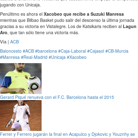
jugando con Unicaja.
Penúltimo es ahora el
Xacobeo que recibe a Suzuki Manresa
mientras que Bilbao Basket pudo salir del descenso la última jornada
gracias a su victoria en Vistalegre. Los de Katsikaris reciben al
Lagun
Aro
, que tan sólo tiene una victoria más.
Vía |
ACB
Baloncesto
#ACB
#barcelona
#Caja-Laboral
#Cajasol
#CB-Murcia
#Manresa
#Real-Madrid
#Unicaja
#Xacobeo
Gerard Piqué renueva con el F.C. Barcelona hasta el 2015
Ferrer y Ferrero jugarán la final en Acapulco y Djokovic y Youznhy se