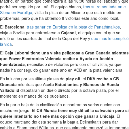
Madrid, en partido que comenzará a las 18:00 horas del sábado y que
podrá ser seguido por La2. El equipo blanco,
tras su remontada ante
Siena en Euroliga
, visita la pista de un Alicante que está metido en
problemas, pero que ha obtenido 8 victorias este año como local.
El
Barcelona
,
tras ganar en Euroliga en la pista de Panathinaikos
,
viaja a Sevilla para enfrentarse a
Cajasol
, el equipo con el que se
midió en los cuartos de final de la Copa del Rey y
que más le complicó
la vida
.
El
Caja Laboral tiene una visita peligrosa a Gran Canaria mientras
que Power Electronics Valencia recibe a Ayuda en Acción
Fuenlabrada
, necesitado de victorias pero con difícil visita, ya que
nadie ha conseguido ganar este año en ACB en la pista valenciana.
En la lucha por las última plazas de
play off
, el
DKV recibe a CB
Granada
mientras que A
sefa Estudiantes y Blancos de Rueda
Valladolid
disputarán un duelo directo por la octava plaza, por el
momento en manos de los pucelanos.
En la parte baja de la clasificación encontramos varios duelos con
mucho en juego.
El CB Murcia tiene muy difícil la salvación pero si
quiere intentarlo no tiene más opción que ganar a Unicaja
. El
equipo murciano dio esta semana la baja a Delininkaitis para dar
cabida a Shammond Williams, que casualmente empezó la temporada