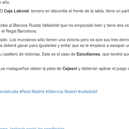
e año.
 El
Caja Laboral
, tercero en discordia al frente de la tabla, tiene un pa
recibe al Blancos Rueda Valladolid que ha empezado bien y tiene dos vi
, el Regal Barcelona.
do. Los murcianos sólo tienen una victoria pero es que sus tres derrot
a deberá ganar para igualarles y evitar que se le empiece a escapar un
asillero de victorias. Este es el caso de
Estudiantes
, que tendrá qu
Los malagueños visitan la pista de
Cajasol
y deberían aplicar el juego
enlabrada
#Real-Madrid
#Valencia-Basket
#valladolid
ams-Jankovic serán las semifinales