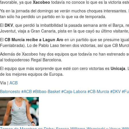
favorable, ya que
Xacobeo
todavía no conoce lo que es la victoria est
Ya en la jornada del domingo se verán muchos choques interesantes.
tan sólo ha perdido un partido en lo que va de temporada.
El
DKV
, que perdió la imbatibilidad la pasada semana ante el Barça, 
Joventut, viaja a Gran Canaria, pista en la que cayó su último visitante
El
CB Murcia recibe a Lagun Aro
en un partido que se presume iguala
Fuenlabrada). Lo de Pablo Laso tienen dos victorias, así que CB Murci
Además de Xacobeo hay dos equipos que todavía no han estrenado su c
al todopoderoso Regal Barcelona.
El equipo que más sorprende que esté con cero victorias es
Unicaja
. 
de los mejores equipos de Europa.
Vía |
ACB
Baloncesto
#ACB
#Bilbao-Basket
#Caja-Labora
#CB-Murcia
#DKV
#Fu
Torneo de Maestras en Doha: Serena Williams-Wozniacki y Venus Willi