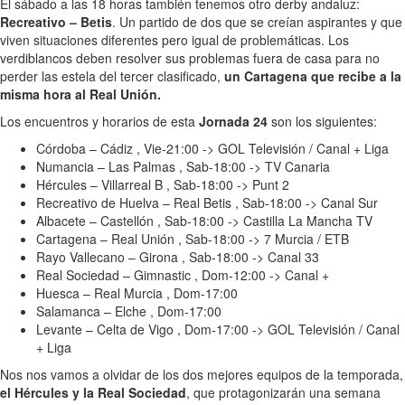
El sábado a las 18 horas también tenemos otro derby andaluz:
Recreativo – Betis
. Un partido de dos que se creían aspirantes y que
viven situaciones diferentes pero igual de problemáticas. Los
verdiblancos deben resolver sus problemas fuera de casa para no
perder las estela del tercer clasificado,
un Cartagena que recibe a la
misma hora al Real Unión.
Los encuentros y horarios de esta
Jornada 24
son los siguientes:
Córdoba – Cádiz , Vie-21:00 -> GOL Televisión / Canal + Liga
Numancia – Las Palmas , Sab-18:00 -> TV Canaria
Hércules – Villarreal B , Sab-18:00 -> Punt 2
Recreativo de Huelva – Real Betis , Sab-18:00 -> Canal Sur
Albacete – Castellón , Sab-18:00 -> Castilla La Mancha TV
Cartagena – Real Unión , Sab-18:00 -> 7 Murcia / ETB
Rayo Vallecano – Girona , Sab-18:00 -> Canal 33
Real Sociedad – Gimnastic , Dom-12:00 -> Canal +
Huesca – Real Murcia , Dom-17:00
Salamanca – Elche , Dom-17:00
Levante – Celta de Vigo , Dom-17:00 -> GOL Televisión / Canal
+ Liga
Nos nos vamos a olvidar de los dos mejores equipos de la temporada,
el Hércules y la Real Sociedad
, que protagonizarán una semana