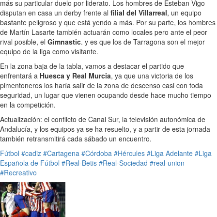
más su particular duelo por liderato. Los hombres de Esteban Vigo
disputan en casa un derby frente al
filial del Villarreal
, un equipo
bastante peligroso y que está yendo a más. Por su parte, los hombres
de Martín Lasarte también actuarán como locales pero ante el peor
rival posible, el
Gimnastic
. y es que los de Tarragona son el mejor
equipo de la liga como visitante.
En la zona baja de la tabla, vamos a destacar el partido que
enfrentará a
Huesca y Real Murcia
, ya que una victoria de los
pimentoneros los haría salir de la zona de descenso casi con toda
seguridad, un lugar que vienen ocupando desde hace mucho tiempo
en la competición.
Actualización: el conflicto de Canal Sur, la televisión autonómica de
Andalucía, y los equipos ya se ha resuelto, y a partir de esta jornada
también retransmitirá cada sábado un encuentro.
Fútbol
#cadiz
#Cartagena
#Córdoba
#Hércules
#Liga Adelante
#Liga
Española de Fútbol
#Real-Betis
#Real-Sociedad
#real-union
#Recreativo