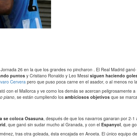
 Jornada 26 en la que los grandes no pincharon . El Real Madrid ganó 
ando puntos
y Cristiano Ronaldo y Leo Messi
siguen haciendo gole
lvaro Cervera
pero que puso poca carne en el asador, o al menos no l
tó con el Mallorca y ve como los demás se acercan peligrosamente a s
o piano
, se están cumpliendo los
ambiciosos objetivos
que se marca
ta se coloca Osasuna
, después de que los navarros ganaran por 2-1 
rid
, que ganó sin sudar mucho al Granada, y con el
Espanyol
, que go
iménez, tras otra goleada, ésta encajada en Anoeta. El único equipo de