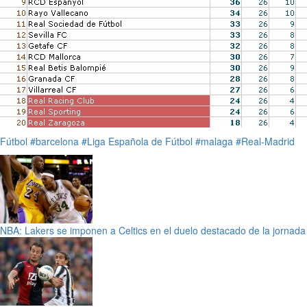
Fútbol
#barcelona
#Liga Española de Fútbol
#malaga
#Real-Madrid
NBA: Lakers se imponen a Celtics en el duelo destacado de la jornada