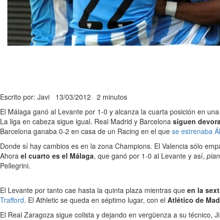
Escrito por: Javi
13/03/2012
2 minutos
El Málaga ganó al Levante por 1-0 y alcanza la cuarta posición en una
La liga en cabeza sigue igual. Real Madrid y Barcelona
siguen devor
Barcelona ganaba 0-2 en casa de un Racing en el que
se estrenaba Á
Donde sí hay cambios es en la zona Champions. El Valencia sólo empa
Ahora
el cuarto es el Málaga
, que ganó por 1-0 al Levante y así,
pian
Pellegrini.
El Levante por tanto cae hasta la quinta plaza mientras que
en la sex
Trafford
. El Athletic se queda en séptimo lugar, con el
Atlético de Mad
El Real Zaragoza sigue colista y dejando en vergüenza a su técnico, J